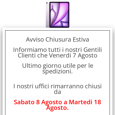
Avviso Chiusura Estiva
APPLE iPAD AIR 13" 2026 13" CHIP APPLE M4 128GB
WI-FI ITALIA PURPLE
Informiamo tutti i nostri Gentili
Clienti che Venerdi 7 Agosto
Evasione Articolo:
48 Ore lavorative
Ultimo giorno utile per le
spedizioni.
I nostri uffici rimarranno chiusi
da
Sabato 8 Agosto a Martedi 18
Agosto.