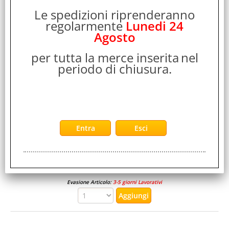
APPLE iPAD AIR 13" 2026 13" CHIP APPLE M4 128GB
Le spedizioni riprenderanno
WI-FI ITALIA BLU
regolarmente
Lunedi 24
Evasione Articolo:
48 Ore lavorative
Agosto
per tutta la merce inserita
nel
periodo di chiusura.
APPLE iPAD AIR 13" 2026 13" CHIP APPLE M4 128GB
WI-FI + CELLULAR 5G ITALIA STARLIGHT
Evasione Articolo:
3-5 giorni Lavorativi