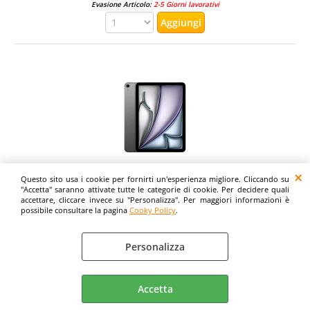
Evasione Articolo:
2-5 Giorni lavorativi
Questo sito usa i cookie per fornirti un'esperienza migliore. Cliccando su
APPLE iPAD AIR 11" 2026 11" CHIP APPLE M4 128GB
"Accetta" saranno attivate tutte le categorie di cookie. Per decidere quali
accettare, cliccare invece su "Personalizza". Per maggiori informazioni è
WI-FI + CELLULAR 5G ITALIA SPACE GREY
possibile consultare la pagina
Cooky Policy
.
Evasione Articolo:
2-5 Giorni lavorativi
Personalizza
Accetta