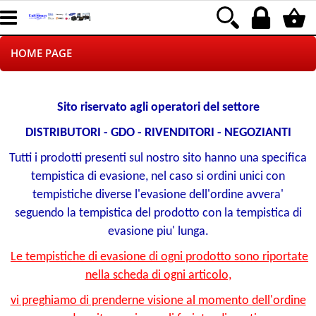
HOME PAGE
CHI SIAMO
Sito riservato agli operatori del settore
LOGISTICA
DISTRIBUTORI - GDO - RIVENDITORI - NEGOZIANTI
Tutti i prodotti presenti sul nostro sito hanno una specifica
NEGOZI ON LINE
tempistica di evasione, nel caso si ordini unici con
tempistiche diverse l'evasione dell'ordine avvera'
DROPSHIPPING
seguendo la tempistica del prodotto con la tempistica di
SINCRONIZZATI CON NOI
evasione piu' lunga.
Le tempistiche di evasione di ogni prodotto sono riportate
SPEDIZIONI
nella scheda di ogni articolo,
vi preghiamo di prenderne visione al momento dell'ordine
PAGAMENTI