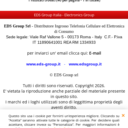
1 risultati trovati (40 per pagina - 1 in totale)
EDS Group Italia - Electronics Group
EDS Group Srl -
Distributore Ingrosso Telefonia Cellulare ed Elettronica
di Consumo
Sede legale: Viale Raf Vallone 5 - 00173 Roma - Italy C.F.- P.iva
IT 11890641001 REA RM 1334933
per inviarci un' email clicca qui:
E-mail
www.eds-group.it
-
www.edsgroup.it
© EDS Group srl
Tutti i diritti sono riservati. Copyright 2026.
E' vietata la riproduzione anche parziale del materiale presente
in questo sito.
I marchi ed i loghi utilizzati sono di leggittima proprietà degli
aventi diritto.
Le immagini e le caratteristiche dei prodotti sono al solo
Questo sito usa i cookie per fornirti un'esperienza migliore. Cliccando su
scopo illustrativo fanno fede i dettagli sul sito del costruttore.
"Accetta" saranno attivate tutte le categorie di cookie. Per decidere quali
accettare, cliccare invece su "Personalizza". Per maggiori informazioni è