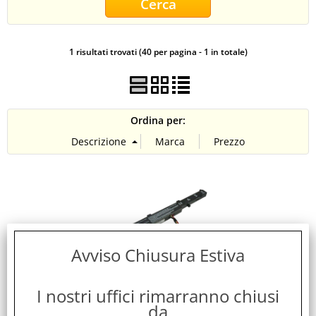
CONTATTI
1 risultati trovati (40 per pagina - 1 in totale)
Ordina per:
Avviso Chiusura Estiva
2-POWER CBI3549A BATTERIA RICARICABILE
I nostri uffici rimarranno chiusi
COMPATIBILE 2600mAh 14,8 V PER X450J, X750J,
da
X751L, A41-X550E