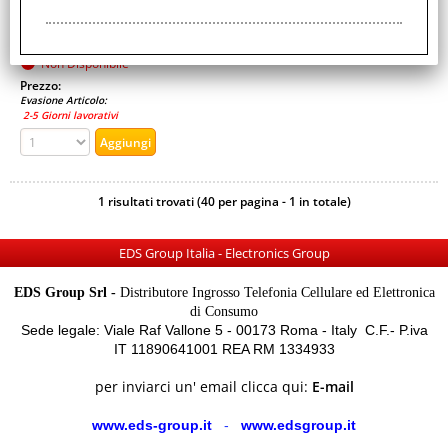
MICROFONO INTEGRATO PULSANTE CON FUNZIONE "HOME"
[...]
Disponibilità:
Non Disponibile
Prezzo:
Evasione Articolo:
2-5 Giorni lavorativi
1 risultati trovati (40 per pagina - 1 in totale)
EDS Group Italia - Electronics Group
EDS Group Srl -
Distributore Ingrosso Telefonia Cellulare ed Elettronica
di Consumo
Sede legale: Viale Raf Vallone 5 - 00173 Roma - Italy C.F.- P.iva
IT 11890641001 REA RM 1334933
per inviarci un' email clicca qui:
E-mail
www.eds-group.it
-
www.edsgroup.it