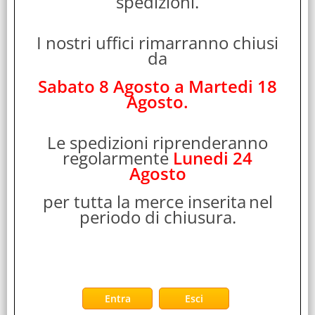
spedizioni.
DEAD WAVE PS4 CONTROLLER WIRELESS TASTO
CENTRALE CON FUNZIONE TOUCHPAD SPEAKER E
I nostri uffici rimarranno chiusi
MICROFONO INTEGRATO PULSANTE HOME
da
INGRASSO 3.5mm PER CUFFIE NERO
Sabato 8 Agosto a Martedi 18
Cod. art.:
Agosto.
549118
Marca:
2XToo
Le spedizioni riprenderanno
Garanzia:
regolarmente
Lunedi 24
ITALIA
Agosto
Colore:
per tutta la merce inserita
nel
BLACK
periodo di chiusura.
Cod. EAN:
8052532889808
Cod. Produttore:
DWGT00018
COMPATIBILE CON PS4, PS3, PC, iOS, Android TASTO
CENTRALE CON FUNZIONE TOUCHPAD SPEAKER INTEGRATO