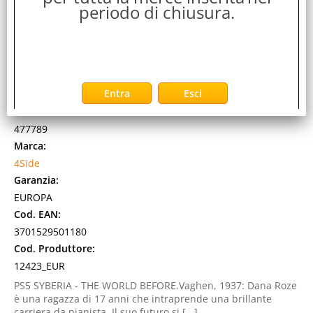
periodo di chiusura.
MICROIDIS PS5 SYBERIA THE WORLD BEFORE
Cod. art.:
477789
Marca:
4Side
Garanzia:
EUROPA
Cod. EAN:
3701529501180
Cod. Produttore:
12423_EUR
PS5 SYBERIA - THE WORLD BEFORE.Vaghen, 1937: Dana Roze
è una ragazza di 17 anni che intraprende una brillante
carriera da pianista. Il suo futuro si [...]