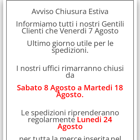
Marca:
Avviso Chiusura Estiva
4Side
Garanzia:
Informiamo tutti i nostri Gentili
ITALIA
Clienti che Venerdi 7 Agosto
Cod. EAN:
Ultimo giorno utile per le
5016488138222
spedizioni.
Cod. Produttore:
MGI-AUI-PS4-EU
I nostri uffici rimarranno chiusi
PS4 Among Us Impostor Ed.Edizione Impostore include: il
gioco base Among Us e tutti gli oggetti del DLC: il Pacchetto
da
Airship, il Pacchetto skin Polus [...]
Sabato 8 Agosto a Martedi 18
Disponibilità:
Non Disponibile
Agosto.
Prezzo:
Evasione Articolo:
2-5 Giorni lavorativi
Le spedizioni riprenderanno
regolarmente
Lunedi 24
Agosto
per tutta la merce inserita
nel