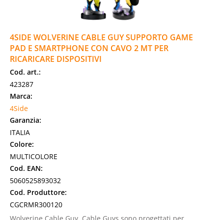
4SIDE WOLVERINE CABLE GUY SUPPORTO GAME
PAD E SMARTPHONE CON CAVO 2 MT PER
RICARICARE DISPOSITIVI
Cod. art.:
423287
Marca:
4Side
Garanzia:
ITALIA
Colore:
MULTICOLORE
Cod. EAN:
5060525893032
Cod. Produttore:
CGCRMR300120
Wolverine Cable Guy. Cable Guys sono progettati per