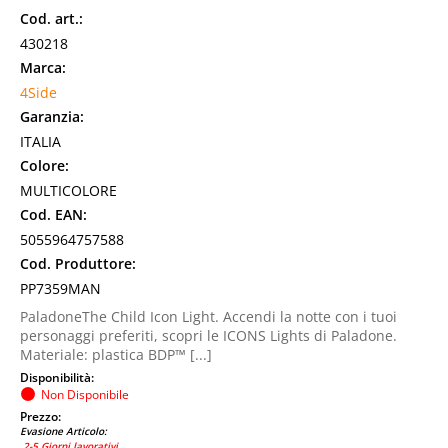
Cod. art.:
430218
Marca:
4Side
Garanzia:
ITALIA
Colore:
MULTICOLORE
Cod. EAN:
5055964757588
Cod. Produttore:
PP7359MAN
PaladoneThe Child Icon Light. Accendi la notte con i tuoi
personaggi preferiti, scopri le ICONS Lights di Paladone.
Materiale: plastica BDP™ [...]
Disponibilità:
Non Disponibile
Prezzo:
Evasione Articolo:
2-5 Giorni lavorativi