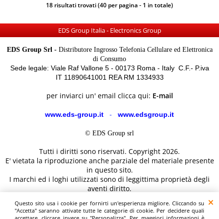
18 risultati trovati (40 per pagina - 1 in totale)
EDS Group Italia - Electronics Group
EDS Group Srl -
Distributore Ingrosso Telefonia Cellulare ed Elettronica
di Consumo
Sede legale: Viale Raf Vallone 5 - 00173 Roma - Italy C.F.- P.iva
IT 11890641001 REA RM 1334933
per inviarci un' email clicca qui:
E-mail
www.eds-group.it
-
www.edsgroup.it
© EDS Group srl
Tutti i diritti sono riservati. Copyright 2026.
E' vietata la riproduzione anche parziale del materiale presente
in questo sito.
I marchi ed i loghi utilizzati sono di leggittima proprietà degli
aventi diritto.
Le immagini e le caratteristiche dei prodotti sono al solo
Questo sito usa i cookie per fornirti un'esperienza migliore. Cliccando su
scopo illustrativo fanno fede i dettagli sul sito del costruttore.
"Accetta" saranno attivate tutte le categorie di cookie. Per decidere quali
accettare, cliccare invece su "Personalizza". Per maggiori informazioni è