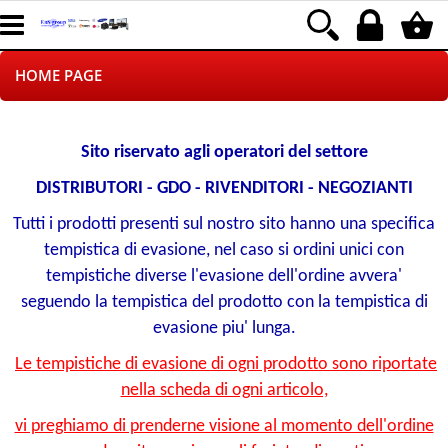
HOME PAGE
CHI SIAMO
Sito riservato agli operatori del settore
LOGISTICA
DISTRIBUTORI - GDO - RIVENDITORI - NEGOZIANTI
Tutti i prodotti presenti sul nostro sito hanno una specifica
NEGOZI ON LINE
tempistica di evasione, nel caso si ordini unici con
tempistiche diverse l'evasione dell'ordine avvera'
DROPSHIPPING
seguendo la tempistica del prodotto con la tempistica di
SINCRONIZZATI CON NOI
evasione piu' lunga.
Le tempistiche di evasione di ogni prodotto sono riportate
SPEDIZIONI
nella scheda di ogni articolo,
vi preghiamo di prenderne visione al momento dell'ordine
PAGAMENTI