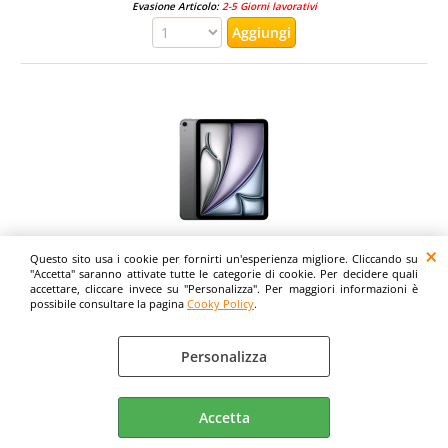
Evasione Articolo:
2-5 Giorni lavorativi
Questo sito usa i cookie per fornirti un'esperienza migliore. Cliccando su
APPLE iPAD AIR 11" 2026 11" CHIP APPLE M4 128GB
"Accetta" saranno attivate tutte le categorie di cookie. Per decidere quali
accettare, cliccare invece su "Personalizza". Per maggiori informazioni è
WI-FI + CELLULAR 5G ITALIA SPACE GREY
possibile consultare la pagina
Cooky Policy
.
Evasione Articolo:
2-5 Giorni lavorativi
Personalizza
Accetta