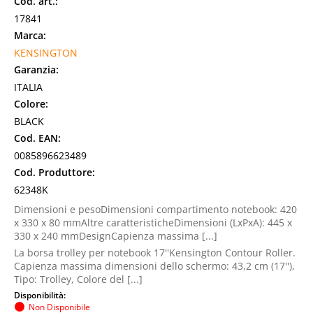
Cod. art.:
17841
Marca:
KENSINGTON
Garanzia:
ITALIA
Colore:
BLACK
Cod. EAN:
0085896623489
Cod. Produttore:
62348K
Dimensioni e pesoDimensioni compartimento notebook: 420
x 330 x 80 mmAltre caratteristicheDimensioni (LxPxA): 445 x
330 x 240 mmDesignCapienza massima [...]
La borsa trolley per notebook 17''Kensington Contour Roller.
Capienza massima dimensioni dello schermo: 43,2 cm (17''),
Tipo: Trolley, Colore del [...]
Disponibilità:
Non Disponibile