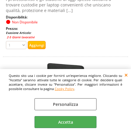
trovare custodie per laptop convenienti che uniscano
qualità, protezione e materiali [...]
Disponibilità:
Non Disponibile
Prezzo:
Evasione Articolo:
2-5 Giorni lavorativi
Questo sito usa i cookie per fornirti un'esperienza migliore. Cliccando su
"Accetta" saranno attivate tutte le categorie di cookie. Per decidere quali
accettare, cliccare invece su "Personalizza". Per maggiori informazioni è
possibile consultare la pagina
Cooky Policy
.
Personalizza
KENSINGTON CUSTODIA CLASSICA EQ PER
NOTEBOOK DA 15.6" IN MATERIALE RICICLATO
NERO
Accetta
Cod. art.: