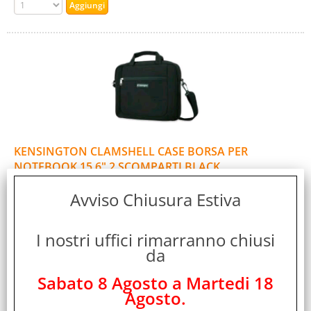
KENSINGTON CLAMSHELL CASE BORSA PER
NOTEBOOK 15.6" 2 SCOMPARTI BLACK
Cod. art.:
Avviso Chiusura Estiva
12304
Marca:
I nostri uffici rimarranno chiusi
KENSINGTON
da
Garanzia:
ITALIA
Sabato 8 Agosto a Martedi 18
Colore:
Agosto.
BLACK