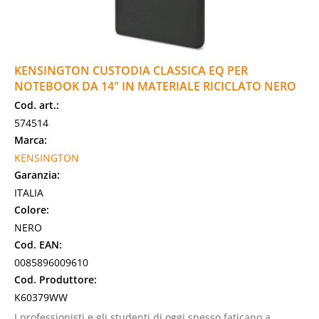
KENSINGTON CUSTODIA CLASSICA EQ PER
NOTEBOOK DA 14" IN MATERIALE RICICLATO NERO
Cod. art.:
574514
Marca:
KENSINGTON
Garanzia:
ITALIA
Colore:
NERO
Cod. EAN:
0085896009610
Cod. Produttore:
K60379WW
I professionisti e gli studenti di oggi spesso faticano a