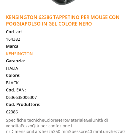
KENSINGTON 62386 TAPPETINO PER MOUSE CON
POGGIAPOLSO IN GEL COLORE NERO
Cod. art.:
164382
Marca:
KENSINGTON
Garanzia:
ITALIA
Colore:
BLACK
Cod. EAN:
0636638006307
Cod. Produttore:
62386
Specifiche tecnicheColoreNeroMaterialeGelUnità di
venditaPezzoQtà per confezione1
nrDimensioniLarghezza350 mmSpessore40 mmLunghezza0