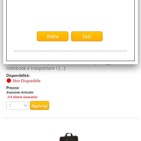
Cod. EAN:
0085896625605
Cod. Produttore:
K62560EUK
Presentazione prodottoColore primarioNeroColore
secondarioGrigioCategoriaBorsaAdatta perNotebook da
15.4MaterialePoliestereCinghia aggancio [...]
SP30 15.4" CaseUna borsa che ti segue ovunque tu vada!Una
borsa che ha tutto quello che ti serve per proteggere il tuo
notebook e trasportare I [...]
Disponibilità:
Non Disponibile
Prezzo:
Evasione Articolo:
2-5 Giorni lavorativi