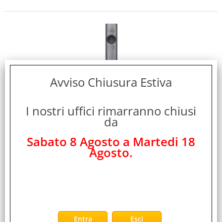
Avviso Chiusura Estiva
LOGITECH SPOTLIGHT PUNTATORE WIRELESS
GRIGIO
I nostri uffici rimarranno chiusi
da
Cod. art.:
261107
Sabato 8 Agosto a Martedi 18
Marca:
Agosto.
LOGITECH
Garanzia:
ITALIA
Colore:
GRIGIO
Cod. EAN: