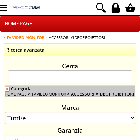
HOME PAGE
TV VIDEO MONITOR
ACCESSORI VIDEOPROIETTORI
CHI SIAMO
Ricerca avanzata
LOGISTICA
Cerca
NEGOZI ON LINE
DROPSHIPPING
Categoria:
>
> ACCESSORI VIDEOPROIETTORI
HOME PAGE
TV VIDEO MONITOR
SINCRONIZZATI CON NOI
Marca
SPEDIZIONI
Garanzia
PAGAMENTI