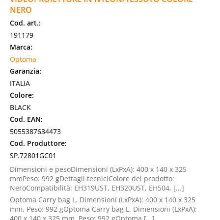
NERO
Cod. art.:
191179
Marca:
Optoma
Garanzia:
ITALIA
Colore:
BLACK
Cod. EAN:
5055387634473
Cod. Produttore:
SP.72801GC01
Dimensioni e pesoDimensioni (LxPxA): 400 x 140 x 325
mmPeso: 992 gDettagli tecniciColore del prodotto:
NeroCompatibilità: EH319UST, EH320UST, EH504, [...]
Optoma Carry bag L. Dimensioni (LxPxA): 400 x 140 x 325
mm, Peso: 992 gOptoma Carry bag L. Dimensioni (LxPxA):
400 x 140 x 325 mm, Peso: 992 gOptoma [...]