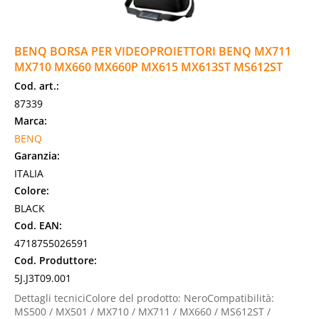
BENQ BORSA PER VIDEOPROIETTORI BENQ MX711
MX710 MX660 MX660P MX615 MX613ST MS612ST
Cod. art.:
87339
Marca:
BENQ
Garanzia:
ITALIA
Colore:
BLACK
Cod. EAN:
4718755026591
Cod. Produttore:
5J.J3T09.001
Dettagli tecniciColore del prodotto: NeroCompatibilità:
MS500 / MX501 / MX710 / MX711 / MX660 / MS612ST /