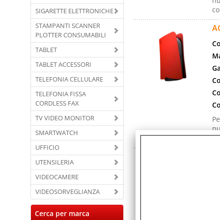
nu
co
SIGARETTE ELETTRONICHE
STAMPANTI SCANNER
A
PLOTTER CONSUMABILI
Co
TABLET
Ma
TABLET ACCESSORI
Ga
TELEFONIA CELLULARE
Co
Co
TELEFONIA FISSA
CORDLESS FAX
Co
TV VIDEO MONITOR
Pe
nu
SMARTWATCH
co
UFFICIO
A
UTENSILERIA
Co
VIDEOCAMERE
Ma
VIDEOSORVEGLIANZA
Ga
Co
Cerca per marca