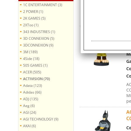
Co
1C ENTERTAINMENT (3)
Cr
2 POWER (1)
tu
2K GAMES (5)
l'
2XToo (1)
A
343 INDUSTRIES (1)
T
3D CONNEXION (5)
3DCONNEXION (9)
Co
3M (189)
Ma
4Side (18)
Ga
505 GAMES (1)
Co
ACER (505)
Co
ACTIVISION (70)
AC
Adata (123)
C
Adidas (66)
MI
ADJ (135)
pe
Aeg (6)
A
AGI (24)
C
AGI TECHNOLOGY (9)
AKAI (6)
Co