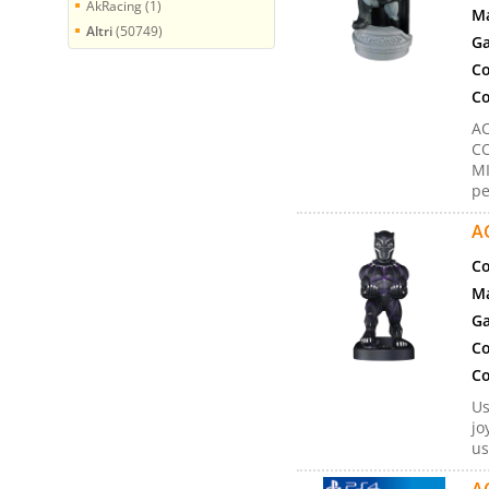
AkRacing (1)
Ma
Altri
(50749)
Ga
Co
Co
A
C
MI
pe
A
Co
Ma
Ga
Co
Co
Us
jo
us