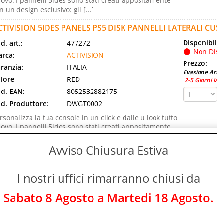
ovo. I pannelli 5ides sono stati creati appositamente
n un design esclusivo: gli [...]
CTIVISION 5IDES PANELS PS5 DISK PANNELLI LATERALI C
Disponibil
d. art.:
477272
Non Di
rca:
ACTIVISION
Prezzo:
ranzia:
ITALIA
Evasione Art
lore:
RED
2-5 Giorni l
d. EAN:
8052532882175
d. Produttore:
DWGT0002
rsonalizza la tua console in un click e dalle u look tutto
ovo. I pannelli 5ides sono stati creati appositamente
n un design esclusivo: gli [...]
Avviso Chiusura Estiva
CTIVISION 88408IT NINTENDO SWITCH CRASH TEAM RACIN
Disponibil
d. art.:
306868
I nostri uffici rimarranno chiusi da
Non Di
rca:
ACTIVISION
Prezzo:
ranzia:
ITALIA
Sabato 8 Agosto a Martedi 18 Agosto.
Evasione Art
d. EAN:
5030917279713
2-5 Giorni l