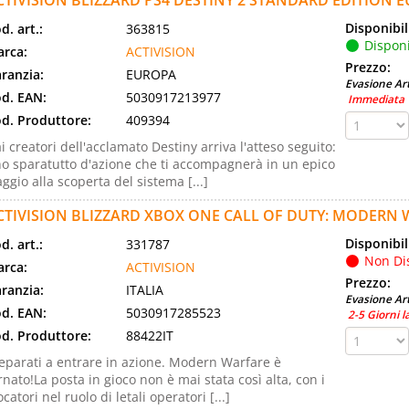
CTIVISION BLIZZARD PS4 DESTINY 2 STANDARD EDITION 
Disponibil
d. art.:
363815
Disponi
rca:
ACTIVISION
Prezzo:
ranzia:
EUROPA
Evasione Art
d. EAN:
5030917213977
Immediata
d. Produttore:
409394
i creatori dell'acclamato Destiny arriva l'atteso seguito:
o sparatutto d'azione che ti accompagnerà in un epico
aggio alla scoperta del sistema [...]
CTIVISION BLIZZARD XBOX ONE CALL OF DUTY: MODERN
Disponibil
d. art.:
331787
Non Di
rca:
ACTIVISION
Prezzo:
ranzia:
ITALIA
Evasione Art
d. EAN:
5030917285523
2-5 Giorni l
d. Produttore:
88422IT
eparati a entrare in azione. Modern Warfare è
rnato!La posta in gioco non è mai stata così alta, con i
ocatori nel ruolo di letali operatori [...]