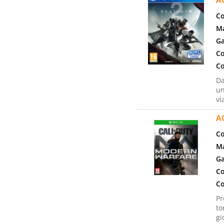
A
Co
Ma
Ga
Co
Co
Da
un
vi
A
Co
Ma
Ga
Co
Co
Pr
to
gi