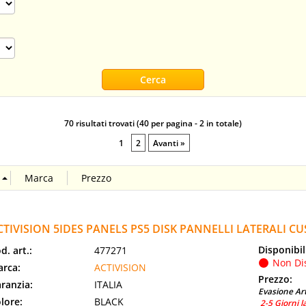
70 risultati trovati (40 per pagina - 2 in totale)
1
2
Avanti »
CTIVISION 5IDES PANELS PS5 DISK PANNELLI LATERALI C
Disponibil
d. art.:
477271
Non Di
rca:
ACTIVISION
Prezzo:
ranzia:
ITALIA
Evasione Art
lore:
BLACK
2-5 Giorni l