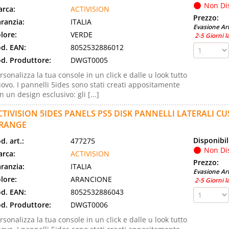
Non Di
rca:
ACTIVISION
Prezzo:
ranzia:
ITALIA
Evasione Art
lore:
VERDE
2-5 Giorni l
d. EAN:
8052532886012
d. Produttore:
DWGT0005
rsonalizza la tua console in un click e dalle u look tutto
ovo. I pannelli 5ides sono stati creati appositamente
n un design esclusivo: gli [...]
CTIVISION 5IDES PANELS PS5 DISK PANNELLI LATERALI C
RANGE
Disponibil
d. art.:
477275
Non Di
rca:
ACTIVISION
Prezzo:
ranzia:
ITALIA
Evasione Art
lore:
ARANCIONE
2-5 Giorni l
d. EAN:
8052532886043
d. Produttore:
DWGT0006
rsonalizza la tua console in un click e dalle u look tutto