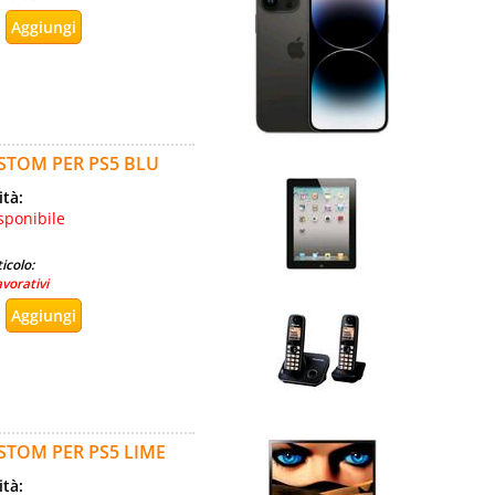
USTOM PER PS5 BLU
ità:
sponibile
icolo:
avorativi
USTOM PER PS5 LIME
ità: