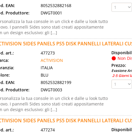
d. EAN:
8052532882168
d. Produttore:
DWGT0001
rsonalizza la tua console in un click e dalle u look tutto
ovo. I pannelli 5ides sono stati creati appositamente
n un design esclusivo: gli [...]
CTIVISION 5IDES PANELS PS5 DISK PANNELLI LATERALI C
Disponibil
d. art.:
477273
Non Di
rca:
ACTIVISION
Prezzo:
ranzia:
ITALIA
Evasione Art
lore:
BLU
2-5 Giorni l
d. EAN:
8052532882199
d. Produttore:
DWGT0003
rsonalizza la tua console in un click e dalle u look tutto
ovo. I pannelli 5ides sono stati creati appositamente
n un design esclusivo: gli [...]
CTIVISION 5IDES PANELS PS5 DISK PANNELLI LATERALI C
Disponibil
d. art.:
477274