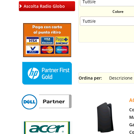
Ascolta Radio Globo
Colore
Ordina per:
A
Co
Ma
Ga
Co