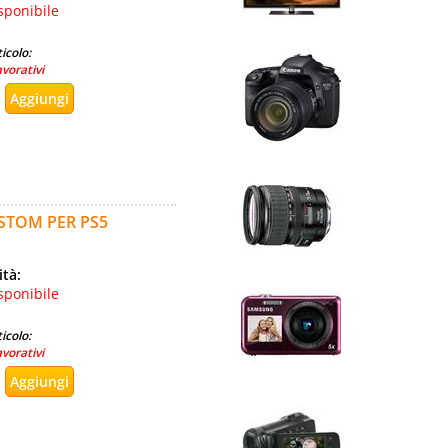
sponibile
icolo:
avorativi
USTOM PER PS5
ità:
sponibile
icolo:
avorativi