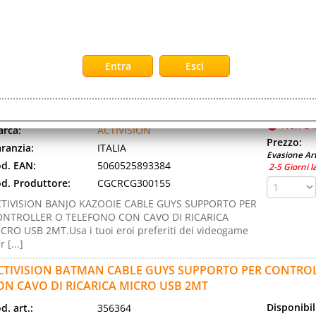
d. Produttore:
88408IT
ash è tornato al volante! Preparati ad accelerare a
tta birra con Crash™ Team Racing Nitro-Fueled. Vivi
esperienza originale di CTR [...]
CTIVISION BANJO KAZOOIE CABLE GUYS SUPPORTO PER 
ELEFONO CON CAVO DI RICARICA MICRO USB 2MT
Disponibil
d. art.:
356363
Non Di
rca:
ACTIVISION
Prezzo:
ranzia:
ITALIA
Evasione Art
d. EAN:
5060525893384
2-5 Giorni l
d. Produttore:
CGCRCG300155
TIVISION BANJO KAZOOIE CABLE GUYS SUPPORTO PER
ONTROLLER O TELEFONO CON CAVO DI RICARICA
CRO USB 2MT.Usa i tuoi eroi preferiti dei videogame
r [...]
CTIVISION BATMAN CABLE GUYS SUPPORTO PER CONTRO
ON CAVO DI RICARICA MICRO USB 2MT
Disponibil
d. art.:
356364