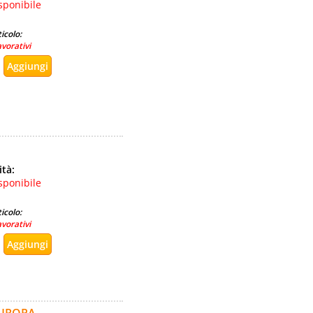
sponibile
icolo:
avorativi
ità:
sponibile
icolo:
avorativi