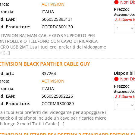
Non Di
rca:
ACTIVISION
Prezzo:
ranzia:
ITALIA
Evasione Art
d. EAN:
5060525893131
2-5 Giorni l
d. Produttore:
CGCRDC300130
CTIVISION BATMAN CABLE GUYS SUPPORTO PER
ONTROLLER O TELEFONO CON CAVO DI RICARICA
CRO USB 2MT.Usa i tuoi eroi preferiti dei videogame
r [...]
CTIVISION BLACK PANTHER CABLE GUY
Disponibil
d. art.:
337264
Non Di
rca:
ACTIVISION
Prezzo:
ranzia:
ITALIA
Evasione Art
d. EAN:
5060525892226
2-5 Giorni l
d. Produttore:
CGCRMR300089
a i tuoi eroi preferiti dei videogame per appoggiare il
ystick o il telefono! Include un cavo per ricarica micro
b lungo 2 metri Tutti i Cable [...]