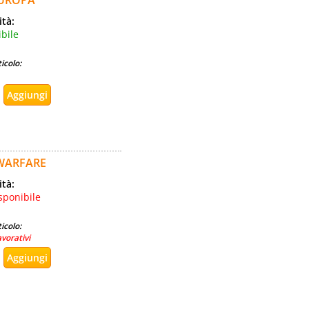
EUROPA
ità:
bile
icolo:
 WARFARE
ità:
sponibile
icolo:
avorativi