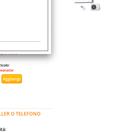
CONTROLLER O
ità:
sponibile
icolo:
avorativi
LLER O TELEFONO
ità: