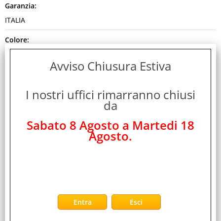
Garanzia:
ITALIA
Colore:
BLACK
Avviso Chiusura Estiva
Cod. EAN:
8026974022017
I nostri uffici rimarranno chiusi
da
Cod. Produttore:
Sabato 8 Agosto a Martedi 18
A02-UTL30
Agosto.
Disponibilità:
Non Disponibile
Peso:
0,450 Kg