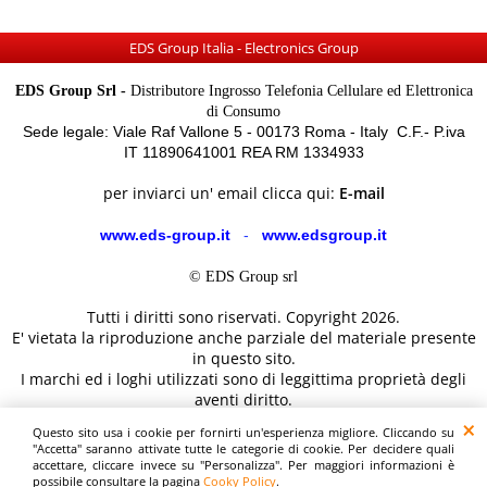
EDS Group Italia - Electronics Group
EDS Group Srl -
Distributore Ingrosso Telefonia Cellulare ed Elettronica
di Consumo
Sede legale: Viale Raf Vallone 5 - 00173 Roma - Italy C.F.- P.iva
IT 11890641001 REA RM 1334933
per inviarci un' email clicca qui:
E-mail
www.eds-group.it
-
www.edsgroup.it
© EDS Group srl
Tutti i diritti sono riservati. Copyright 2026.
E' vietata la riproduzione anche parziale del materiale presente
in questo sito.
I marchi ed i loghi utilizzati sono di leggittima proprietà degli
aventi diritto.
Le immagini e le caratteristiche dei prodotti sono al solo
Questo sito usa i cookie per fornirti un'esperienza migliore. Cliccando su
scopo illustrativo fanno fede i dettagli sul sito del costruttore.
"Accetta" saranno attivate tutte le categorie di cookie. Per decidere quali
accettare, cliccare invece su "Personalizza". Per maggiori informazioni è
possibile consultare la pagina
Cooky Policy
.