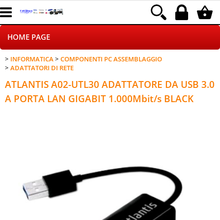
HOME PAGE
INFORMATICA
COMPONENTI PC ASSEMBLAGGIO
CHI SIAMO
ADATTATORI DI RETE
ATLANTIS A02-UTL30 ADATTATORE DA USB 3.0
LOGISTICA
A PORTA LAN GIGABIT 1.000Mbit/s BLACK
NEGOZI ON LINE
DROPSHIPPING
SINCRONIZZATI CON NOI
SPEDIZIONI
PAGAMENTI