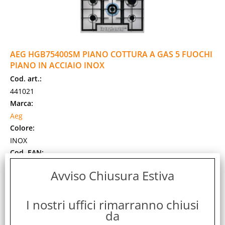
AEG HGB75400SM PIANO COTTURA A GAS 5 FUOCHI
PIANO IN ACCIAIO INOX
Cod. art.:
441021
Marca:
Aeg
Colore:
INOX
Cod. EAN:
7332543735914
Avviso Chiusura Estiva
Cod. Produttore:
949630992
I nostri uffici rimarranno chiusi
PIANO COTTURA A GAS AEG HGB75400SM. PIANO COTTURA
da
A GAS 75 CM. Bruciatori ad alta efficienza: per cucinare più
velocemente, ma salvando fino al 20% di [...]