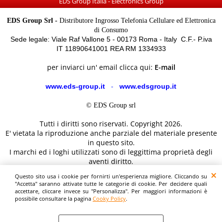
EDS Group Italia - Electronics Group
EDS Group Srl -
Distributore Ingrosso Telefonia Cellulare ed Elettronica
di Consumo
Sede legale: Viale Raf Vallone 5 - 00173 Roma - Italy C.F.- P.iva
IT 11890641001 REA RM 1334933
per inviarci un' email clicca qui:
E-mail
www.eds-group.it
-
www.edsgroup.it
© EDS Group srl
Tutti i diritti sono riservati. Copyright 2026.
E' vietata la riproduzione anche parziale del materiale presente
in questo sito.
I marchi ed i loghi utilizzati sono di leggittima proprietà degli
aventi diritto.
Le immagini e le caratteristiche dei prodotti sono al solo
Questo sito usa i cookie per fornirti un'esperienza migliore. Cliccando su
scopo illustrativo fanno fede i dettagli sul sito del costruttore.
"Accetta" saranno attivate tutte le categorie di cookie. Per decidere quali
accettare, cliccare invece su "Personalizza". Per maggiori informazioni è
possibile consultare la pagina
Cooky Policy
.