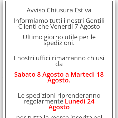
CELLY
Avviso Chiusura Estiva
Garanzia:
Informiamo tutti i nostri Gentili
ITALIA
Clienti che Venerdi 7 Agosto
Colore:
Ultimo giorno utile per le
PINK
spedizioni.
Cod. EAN:
I nostri uffici rimarranno chiusi
8021735195788
da
Cod. Produttore:
Sabato 8 Agosto a Martedi 18
JEWELCHAINPKF
Agosto.
Disponibilità:
Le spedizioni riprenderanno
Non Disponibile
regolarmente
Lunedi 24
Peso:
Agosto
0,040 Kg
per tutta la merce inserita
nel