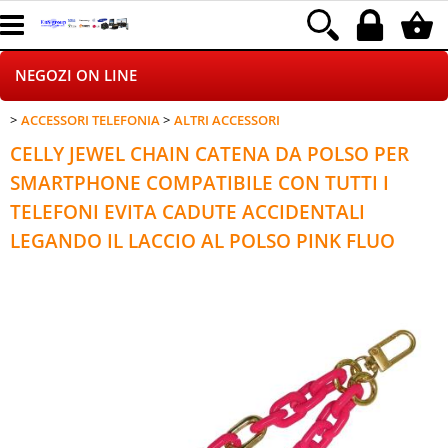
NEGOZI ON LINE
ACCESSORI TELEFONIA
ALTRI ACCESSORI
HOME PAGE
CELLY JEWEL CHAIN CATENA DA POLSO PER
CHI SIAMO
SMARTPHONE COMPATIBILE CON TUTTI I
TELEFONI EVITA CADUTE ACCIDENTALI
LOGISTICA
LEGANDO IL LACCIO AL POLSO PINK FLUO
DROPSHIPPING
SINCRONIZZATI CON NOI
SPEDIZIONI
PAGAMENTI