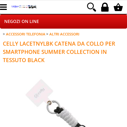
NEGOZI ON LINE
ACCESSORI TELEFONIA
ALTRI ACCESSORI
HOME PAGE
CELLY LACETNYLBK CATENA DA COLLO PER
CHI SIAMO
SMARTPHONE SUMMER COLLECTION IN
TESSUTO BLACK
LOGISTICA
DROPSHIPPING
SINCRONIZZATI CON NOI
SPEDIZIONI
PAGAMENTI