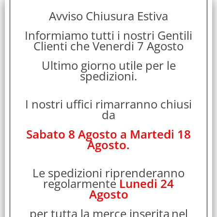
Garanzia:
Avviso Chiusura Estiva
ITALIA
Informiamo tutti i nostri Gentili
Clienti che Venerdi 7 Agosto
Colore:
BLACK
Ultimo giorno utile per le
spedizioni.
Cod. EAN:
8021735202141
I nostri uffici rimarranno chiusi
Cod. Produttore:
da
LACETNYLBK
Sabato 8 Agosto a Martedi 18
Agosto.
Disponibilità:
Non Disponibile
Le spedizioni riprenderanno
Peso:
regolarmente
Lunedi 24
Agosto
0,100 Kg
per tutta la merce inserita
nel