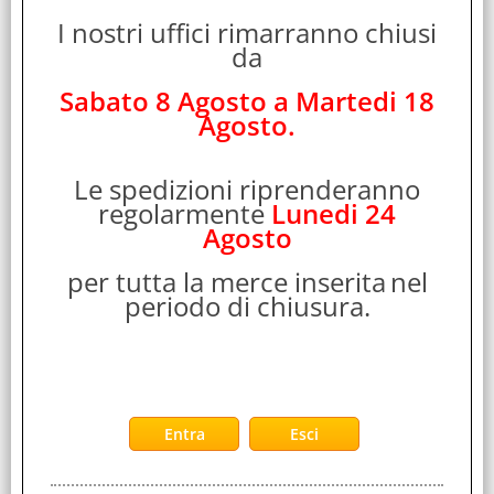
ANKER QI POWERPORT CARICABATTERIE WIRELESS
I nostri uffici rimarranno chiusi
10W USB NERO
da
Cod. art.:
Sabato 8 Agosto a Martedi 18
350688
Agosto.
Marca:
ANKER
Le spedizioni riprenderanno
Garanzia:
regolarmente
Lunedi 24
ITALIA
Agosto
Colore:
BLACK
per tutta la merce inserita
nel
Cod. EAN:
periodo di chiusura.
0848061041842
Cod. Produttore:
A2516011
Anker PowerPort Wireless 5 Pad. Tipo di caricatore: Interno,
Tipologia alimentazione: USB, Compatibilità caricatore:
Smartphone. Voltaggio di [...]
Disponibilità: