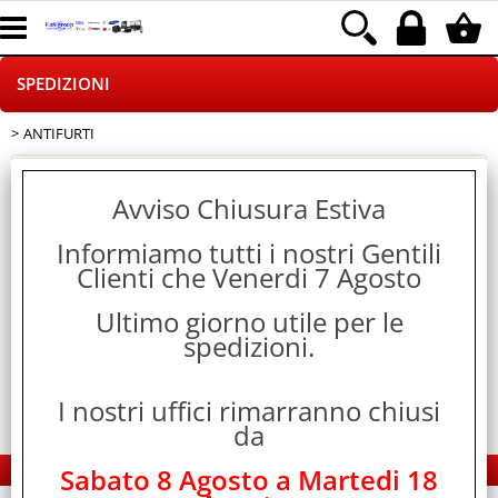
SPEDIZIONI
ANTIFURTI
HOME PAGE
Ricerca avanzata
CHI SIAMO
Avviso Chiusura Estiva
Cerca
Informiamo tutti i nostri Gentili
LOGISTICA
Clienti che Venerdi 7 Agosto
NEGOZI ON LINE
> ANTIFURTI
Ultimo giorno utile per le
Categoria:
SPEDIZIONI
spedizioni.
DROPSHIPPING
I nostri uffici rimarranno chiusi
SINCRONIZZATI CON NOI
da
EDS Group Italia - Electronics Group
Sabato 8 Agosto a Martedi 18
PAGAMENTI