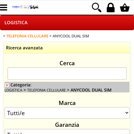
LOGISTICA
TELEFONIA CELLULARE
ANYCOOL DUAL SIM
HOME PAGE
Ricerca avanzata
CHI SIAMO
Cerca
NEGOZI ON LINE
DROPSHIPPING
Categoria:
>
> ANYCOOL DUAL SIM
LOGISTICA
TELEFONIA CELLULARE
SINCRONIZZATI CON NOI
Marca
SPEDIZIONI
Garanzia
PAGAMENTI