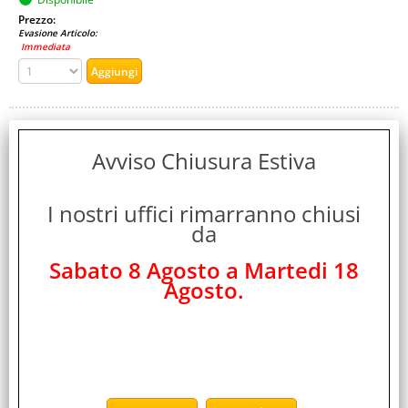
Prezzo:
Evasione Articolo:
Immediata
Avviso Chiusura Estiva
I nostri uffici rimarranno chiusi
da
ANYCOOL M600 DUAL SIM MESSENGER PINK ITALIA
Sabato 8 Agosto a Martedi 18
Agosto.
Cod. art.:
1516
Marca:
ANYCOOL
Garanzia:
ITALIA