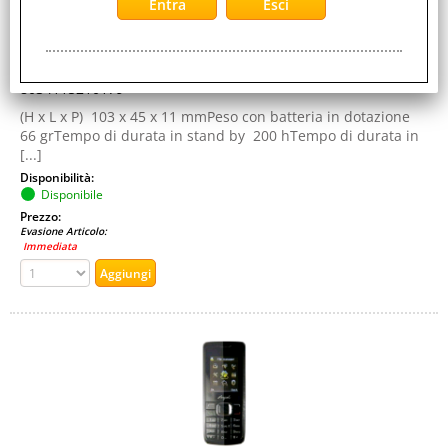
Colore:
PINK
Cod. EAN:
8034115210179
(H x L x P) 103 x 45 x 11 mmPeso con batteria in dotazione
66 grTempo di durata in stand by 200 hTempo di durata in
[...]
Disponibilità:
Disponibile
Prezzo:
Evasione Articolo:
Immediata