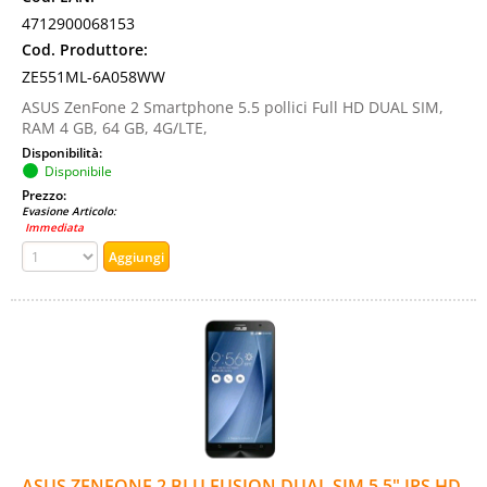
4712900068153
Cod. Produttore:
ZE551ML-6A058WW
ASUS ZenFone 2 Smartphone 5.5 pollici Full HD DUAL SIM,
RAM 4 GB, 64 GB, 4G/LTE,
Disponibilità:
Disponibile
Prezzo:
Evasione Articolo:
Immediata
ASUS ZENFONE 2 BLU FUSION DUAL SIM 5.5" IPS HD