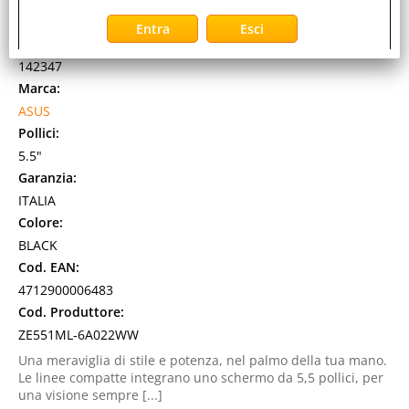
RAM 4GB 4G LTE ITALIA BLACK
Cod. art.:
142347
Marca:
ASUS
Pollici:
5.5"
Garanzia:
ITALIA
Colore:
BLACK
Cod. EAN:
4712900006483
Cod. Produttore:
ZE551ML-6A022WW
Una meraviglia di stile e potenza, nel palmo della tua mano.
Le linee compatte integrano uno schermo da 5,5 pollici, per
una visione sempre [...]