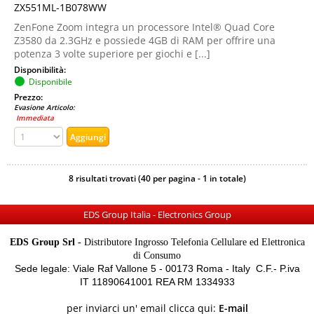
ZX551ML-1B078WW
ZenFone Zoom integra un processore Intel® Quad Core
Z3580 da 2.3GHz e possiede 4GB di RAM per offrire una
potenza 3 volte superiore per giochi e [...]
Disponibilità:
Disponibile
Prezzo:
Evasione Articolo:
Immediata
8 risultati trovati (40 per pagina - 1 in totale)
EDS Group Italia - Electronics Group
EDS Group Srl -
Distributore Ingrosso Telefonia Cellulare ed Elettronica
di Consumo
Sede legale: Viale Raf Vallone 5 - 00173 Roma - Italy C.F.- P.iva
IT 11890641001 REA RM 1334933
per inviarci un' email clicca qui:
E-mail