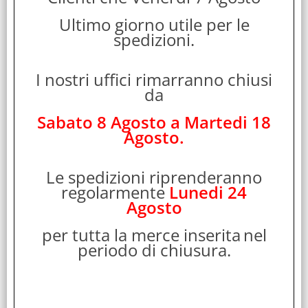
4712900023817
Cod. Produttore:
Ultimo giorno utile per le
spedizioni.
ZE551ML-6C163WW
Una meraviglia di stile e potenza, nel palmo della tua mano.
Le linee compatte integrano uno schermo da 5,5 pollici, per
I nostri uffici rimarranno chiusi
una visione sempre [...]
da
Disponibilità:
Disponibile
Sabato 8 Agosto a Martedi 18
Prezzo:
Agosto.
Evasione Articolo:
Immediata
Le spedizioni riprenderanno
regolarmente
Lunedi 24
Agosto
per tutta la merce inserita
nel
periodo di chiusura.
ASUS ZENFONE 2 DUAL SIM 5.5" QUAD CORE 32GB