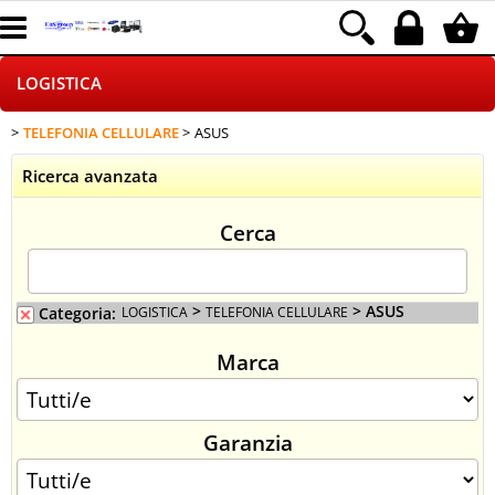
LOGISTICA
TELEFONIA CELLULARE
ASUS
HOME PAGE
Ricerca avanzata
CHI SIAMO
Cerca
NEGOZI ON LINE
DROPSHIPPING
>
> ASUS
Categoria:
LOGISTICA
TELEFONIA CELLULARE
Marca
SINCRONIZZATI CON NOI
SPEDIZIONI
Garanzia
PAGAMENTI