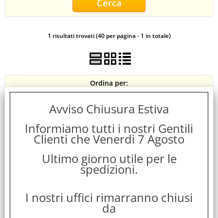
CONTATTI
1 risultati trovati (40 per pagina - 1 in totale)
Ordina per:
Avviso Chiusura Estiva
Informiamo tutti i nostri Gentili
Clienti che Venerdi 7 Agosto
Ultimo giorno utile per le
spedizioni.
ATLUS PS4 PERSONA 5 STRIKERS
I nostri uffici rimarranno chiusi
da
Cod. art.: