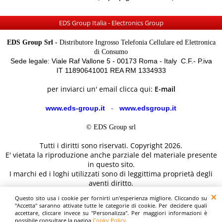
EDS Group Italia - Electronics Group
EDS Group Srl -
Distributore Ingrosso Telefonia Cellulare ed Elettronica
di Consumo
Sede legale: Viale Raf Vallone 5 - 00173 Roma - Italy C.F.- P.iva
IT 11890641001 REA RM 1334933
per inviarci un' email clicca qui:
E-mail
www.eds-group.it
-
www.edsgroup.it
© EDS Group srl
Tutti i diritti sono riservati. Copyright 2026.
E' vietata la riproduzione anche parziale del materiale presente
in questo sito.
I marchi ed i loghi utilizzati sono di leggittima proprietà degli
aventi diritto.
Le immagini e le caratteristiche dei prodotti sono al solo
Questo sito usa i cookie per fornirti un'esperienza migliore. Cliccando su
scopo illustrativo fanno fede i dettagli sul sito del costruttore.
"Accetta" saranno attivate tutte le categorie di cookie. Per decidere quali
accettare, cliccare invece su "Personalizza". Per maggiori informazioni è
possibile consultare la pagina
Cooky Policy
.