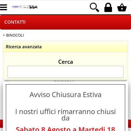
CONTATTI
BINOCOLI
HOME PAGE
Ricerca avanzata
CHI SIAMO
Cerca
LOGISTICA
NEGOZI ON LINE
> BINOCOLI
Categoria:
CONTATTI
Avviso Chiusura Estiva
DROPSHIPPING
I nostri uffici rimarranno chiusi
SINCRONIZZATI CON NOI
da
EDS Group Italia - Electronics Group
SPEDIZIONI
Sabato 8 Agosto a Martedi 18