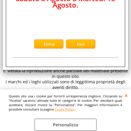
Agosto.
EDS Group Srl -
Distributore Ingrosso Telefonia Cellulare ed Elettronica
PAGAMENTI
di Consumo
Sede legale: Viale Raf Vallone 5 - 00173 Roma - Italy C.F.- P.iva
IT 11890641001 REA RM 1334933
per inviarci un' email clicca qui:
E-mail
www.eds-group.it
-
www.edsgroup.it
© EDS Group srl
Tutti i diritti sono riservati. Copyright 2026.
E' vietata la riproduzione anche parziale del materiale presente
in questo sito.
I marchi ed i loghi utilizzati sono di leggittima proprietà degli
aventi diritto.
Le immagini e le caratteristiche dei prodotti sono al solo
Questo sito usa i cookie per fornirti un'esperienza migliore. Cliccando su
scopo illustrativo fanno fede i dettagli sul sito del costruttore.
"Accetta" saranno attivate tutte le categorie di cookie. Per decidere quali
accettare, cliccare invece su "Personalizza". Per maggiori informazioni è
possibile consultare la pagina
Cooky Policy
.
Personalizza
Cooky Policy
Preferenze cookie