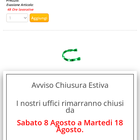
Prezzo:
Evasione Articolo:
48 Ore lavorative
Avviso Chiusura Estiva
BITFENIX ALCHEMY STRISCIA LED 20CM VERDE
Cod. art.:
248784
I nostri uffici rimarranno chiusi
Marca:
da
Bitfenix
Sabato 8 Agosto a Martedi 18
Garanzia:
Agosto.
ITALIA
Colore: