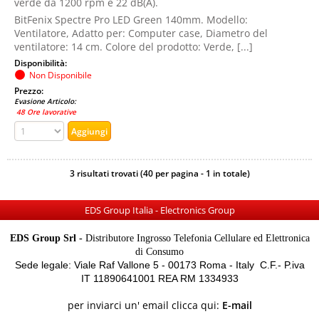
verde da 1200 rpm e 22 dB(A).
BitFenix Spectre Pro LED Green 140mm. Modello:
Ventilatore, Adatto per: Computer case, Diametro del
ventilatore: 14 cm. Colore del prodotto: Verde, [...]
Disponibilità:
Non Disponibile
Prezzo:
Evasione Articolo:
48 Ore lavorative
3 risultati trovati (40 per pagina - 1 in totale)
EDS Group Italia - Electronics Group
EDS Group Srl -
Distributore Ingrosso Telefonia Cellulare ed Elettronica
di Consumo
Sede legale: Viale Raf Vallone 5 - 00173 Roma - Italy C.F.- P.iva
IT 11890641001 REA RM 1334933
per inviarci un' email clicca qui:
E-mail