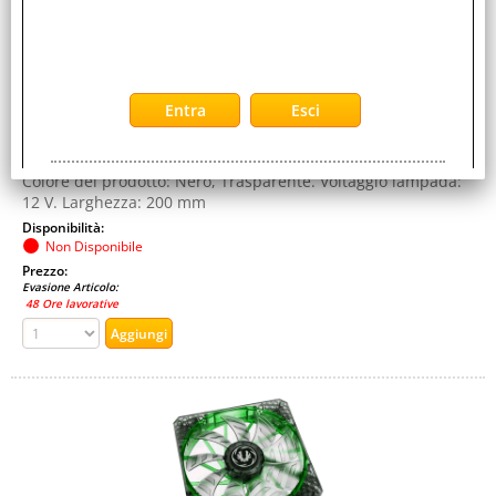
VERDE
Cod. EAN:
4716779440560
Cod. Produttore:
BFA-AAL-20GK6-RP
BitFenix Alchemy LED Strips, 20 cm. Colore della luce: Verde,
Colore del prodotto: Nero, Trasparente. Voltaggio lampada:
12 V. Larghezza: 200 mm
Disponibilità:
Non Disponibile
Prezzo:
Evasione Articolo:
48 Ore lavorative