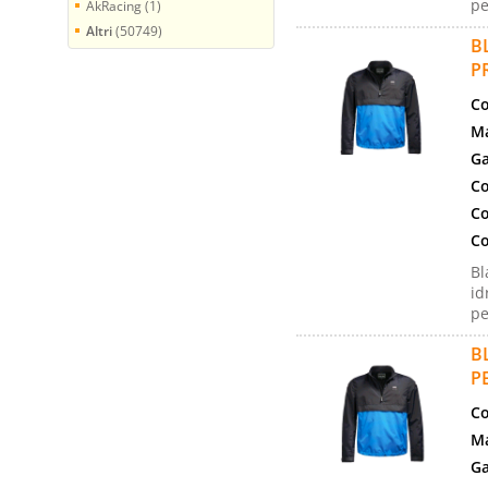
pe
AkRacing (1)
Altri
(50749)
B
P
Co
Ma
Ga
Co
Co
Co
Bl
id
pe
B
P
Co
Ma
Ga