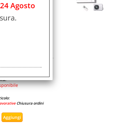
 24 Agosto
icolo:
sura.
avorative
Chiusura ordini
IA 2 XL CON
ità:
sponibile
icolo:
avorative
Chiusura ordini