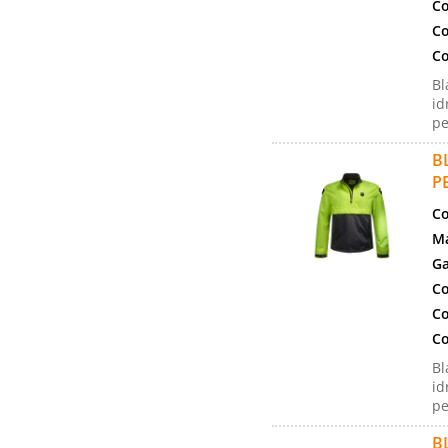
Co
Co
Co
Bl
id
pe
B
P
Co
Ma
Ga
Co
Co
Co
Bl
id
pe
B