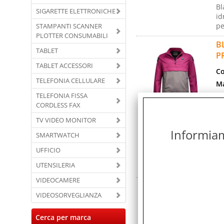
Bl
SIGARETTE ELETTRONICHE
id
pe
STAMPANTI SCANNER
PLOTTER CONSUMABILI
B
TABLET
P
TABLET ACCESSORI
Co
TELEFONIA CELLULARE
Ma
TELEFONIA FISSA
Ga
CORDLESS FAX
Co
TV VIDEO MONITOR
Co
Informiamo
Co
SMARTWATCH
Bl
UFFICIO
id
UTENSILERIA
pe
VIDEOCAMERE
B
VIDEOSORVEGLIANZA
P
Co
Cerca per marca