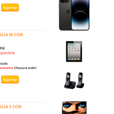
GLIA M CON
ità:
sponibile
icolo:
avorative
Chiusura ordini
GLIA S CON