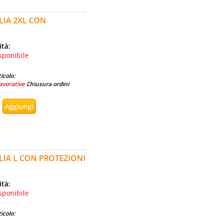
LIA 2XL CON
ità:
sponibile
icolo:
avorative
Chiusura ordini
IA L CON PROTEZIONI
ità:
sponibile
icolo: