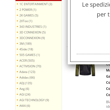
Ma
Le spediz
1C ENTERTAINMENT (3)
Ga
2 POWER (1)
per t
Co
2K GAMES (5)
Co
2XToo (1)
Co
343 INDUSTRIES (1)
Bl
3D CONNEXION (5)
id
3DCONNEXION (9)
pe
3M (189)
4Side (18)
B
505 GAMES (1)
P
ACER (505)
Co
ACTIVISION (70)
Ma
Adata (123)
Ga
Adidas (66)
Co
ADJ (135)
Co
Aeg (6)
AGI (24)
Co
AGI TECHNOLOGY (9)
Bl
AKAI (6)
id