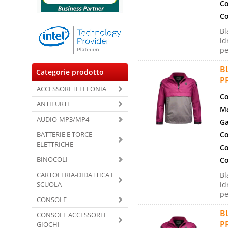
Co
Co
Bl
id
pe
B
Categorie prodotto
P
ACCESSORI TELEFONIA
Co
ANTIFURTI
Ma
AUDIO-MP3/MP4
Ga
BATTERIE E TORCE
Co
ELETTRICHE
Co
BINOCOLI
Co
CARTOLERIA-DIDATTICA E
Bl
SCUOLA
id
pe
CONSOLE
B
CONSOLE ACCESSORI E
P
GIOCHI