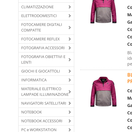
CLIMATIZZAZIONE
Co
Ma
ELETTRODOMESTICI
Ga
FOTOCAMERE DIGITALI
Co
COMPATTE
Co
FOTOCAMERE REFLEX
Co
FOTOGRAFIA ACCESSORI
Bl
FOTOGRAFIA OBIETTIVI E
id
LENTI
pe
GIOCHI E GIOCATTOLI
B
INFORMATICA
P
MATERIALE ELETTRICO
Co
LAMPADE ILLUMINAZIONE
Ma
NAVIGATORI SATELLITARI
Ga
NOTEBOOK
Co
Co
NOTEBOOK ACCESSORI
Co
PC e WORKSTATION