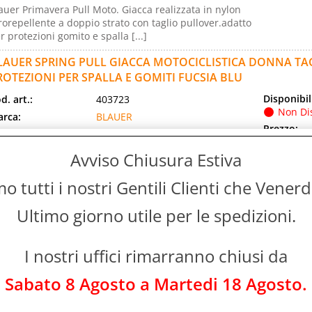
auer Primavera Pull Moto. Giacca realizzata in nylon
rorepellente a doppio strato con taglio pullover.adatto
r protezioni gomito e spalla [...]
LAUER SPRING PULL GIACCA MOTOCICLISTICA DONNA TA
ROTEZIONI PER SPALLA E GOMITI FUCSIA BLU
Disponibil
d. art.:
403723
Non Di
rca:
BLAUER
Prezzo:
ranzia:
ITALIA
Evasione Art
lore:
BLU/FUCSIA
24-48 Ore L
Avviso Chiusura Estiva
ore 14.00
d. EAN:
8052798968248
 tutti i nostri Gentili Clienti che Vener
d. Produttore:
SPWVIOLA_XS
auer Primavera Pull Moto. Giacca realizzata in nylon
Ultimo giorno utile per le spedizioni.
rorepellente a doppio strato con taglio pullover.adatto
r protezioni gomito e spalla [...]
I nostri uffici rimarranno chiusi da
LAUER SPRING PULL GIACCA MOTOCICLISTICA UOMO TAGL
ROTEZIONI PER SPALLA E GOMITI ROSSO NERO
Sabato 8 Agosto a Martedi 18 Agosto.
Disponibil
d. art.:
403710
Non Di