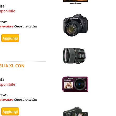
ità:
sponibile
icolo:
avorative
Chiusura ordini
GLIA XL CON
ità:
sponibile
icolo:
avorative
Chiusura ordini