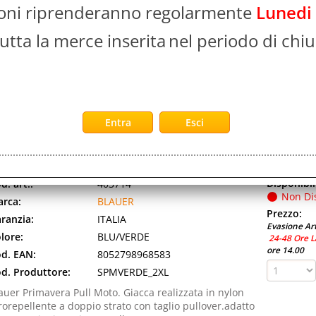
rca:
BLAUER
ioni riprenderanno regolarmente
Lunedi
Prezzo:
ranzia:
ITALIA
Evasione Art
utta la merce inserita
nel periodo di chiu
lore:
ROSSO/NERO
24-48 Ore L
ore 14.00
d. EAN:
8052798968590
d. Produttore:
SPMRED_2XL
auer Primavera Pull Moto. Giacca realizzata in nylon
rorepellente a doppio strato con taglio pullover.adatto
r protezioni gomito e spalla [...]
LAUER SPRING PULL GIACCA MOTOCICLISTICA UOMO TAGL
ROTEZIONI PER SPALLA E GOMITI VERDE BLU
Disponibil
d. art.:
403714
Non Di
rca:
BLAUER
Prezzo:
ranzia:
ITALIA
Evasione Art
lore:
BLU/VERDE
24-48 Ore L
ore 14.00
d. EAN:
8052798968583
d. Produttore:
SPMVERDE_2XL
auer Primavera Pull Moto. Giacca realizzata in nylon
rorepellente a doppio strato con taglio pullover.adatto