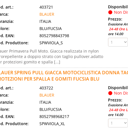
Disponibil
d. art.:
403721
Non Di
rca:
BLAUER
Prezzo:
ranzia:
ITALIA
Evasione Art
lore:
BLU/FUCSIA
24-48 Ore L
ore 14.00
d. EAN:
8052798843798
d. Produttore:
SPWVIOLA_S
auer Primavera Pull Moto. Giacca realizzata in nylon
rorepellente a doppio strato con taglio pullover.adatto
r protezioni gomito e spalla [...]
LAUER SPRING PULL GIACCA MOTOCICLISTICA DONNA TA
ROTEZIONI PER SPALLA E GOMITI FUCSIA BLU
Disponibil
d. art.:
403722
Non Di
rca:
BLAUER
Prezzo:
ranzia:
ITALIA
Evasione Art
lore:
BLU/FUCSIA
24-48 Ore L
ore 14.00
d. EAN:
8052798968217
d. Produttore:
SPWVIOLA_XL