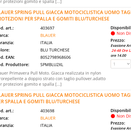
r protezioni gomito e spalla [...]
LAUER SPRING PULL GIACCA MOTOCICLISTICA UOMO TAG
ROTEZIONI PER SPALLA E GOMITI BLU/TURCHESE
Disponibil
d. art.:
403697
Non Di
rca:
BLAUER
Prezzo:
ranzia:
ITALIA
Evasione Art
lore:
BLU TURCHESE
24-48 Ore L
ore 14.00
d. EAN:
8052798968606
d. Produttore:
SPMBLU2XL
auer Primavera Pull Moto. Giacca realizzata in nylon
rorepellente a doppio strato con taglio pullover.adatto
r protezioni gomito e spalla [...]
LAUER SPRING PULL GIACCA MOTOCICLISTICA UOMO TAGL
ER SPALLA E GOMITI BLU/TURCHESE
Disponibil
d. art.:
403698
Non Di
rca:
BLAUER
Prezzo:
ranzia:
ITALIA
Evasione Art