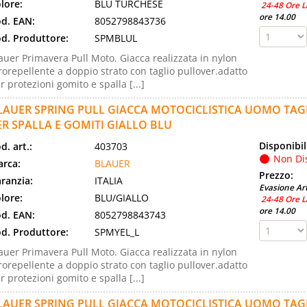
lore:
BLU TURCHESE
24-48 Ore L
ore 14.00
d. EAN:
8052798843736
d. Produttore:
SPMBLUL
auer Primavera Pull Moto. Giacca realizzata in nylon
rorepellente a doppio strato con taglio pullover.adatto
r protezioni gomito e spalla [...]
LAUER SPRING PULL GIACCA MOTOCICLISTICA UOMO TAGL
ER SPALLA E GOMITI GIALLO BLU
Disponibil
d. art.:
403703
Non Di
rca:
BLAUER
Prezzo:
ranzia:
ITALIA
Evasione Art
lore:
BLU/GIALLO
24-48 Ore L
ore 14.00
d. EAN:
8052798843743
d. Produttore:
SPMYEL_L
auer Primavera Pull Moto. Giacca realizzata in nylon
rorepellente a doppio strato con taglio pullover.adatto
r protezioni gomito e spalla [...]
LAUER SPRING PULL GIACCA MOTOCICLISTICA UOMO TAGL