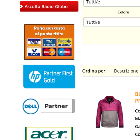
Ascolta Radio Globo
Colore
Ordina per:
B
P
Co
Ma
Ga
Co