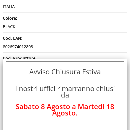
ITALIA
Colore:
BLACK
Cod. EAN:
8026974012803
Cod. Produttore:
A06-BRA250
Avviso Chiusura Estiva
Disponibilità:
I nostri uffici rimarranno chiusi
Non Disponibile
da
Peso:
Sabato 8 Agosto a Martedi 18
0,120 Kg
Agosto.