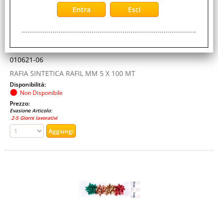
AZZURRO
Cod. EAN:
8031653354907
Cod. Produttore:
010621-06
RAFIA SINTETICA RAFIL MM 5 X 100 MT
Disponibilità:
Non Disponibile
Prezzo:
Evasione Articolo:
2-5 Giorni lavorativi