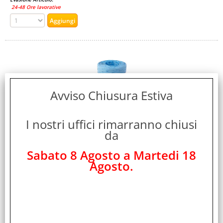
24-48 Ore lavorative
Avviso Chiusura Estiva
I nostri uffici rimarranno chiusi
BRIZZOLARI 6802 RAFIA SINTETICA 5 MM X 100 MT IN
da
PP COLORE AZZURRO
Cod. art.:
Sabato 8 Agosto a Martedi 18
316079
Agosto.
Marca:
Brizzolari
Garanzia:
ITALIA
Colore: