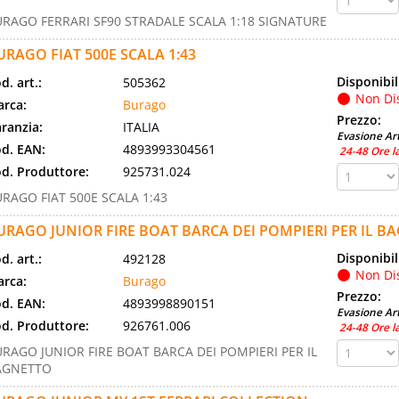
RAGO FERRARI SF90 STRADALE SCALA 1:18 SIGNATURE
URAGO FIAT 500E SCALA 1:43
Disponibil
d. art.:
505362
Non Di
rca:
Burago
Prezzo:
ranzia:
ITALIA
Evasione Art
d. EAN:
4893993304561
24-48 Ore l
d. Produttore:
925731.024
RAGO FIAT 500E SCALA 1:43
URAGO JUNIOR FIRE BOAT BARCA DEI POMPIERI PER IL B
Disponibil
d. art.:
492128
Non Di
rca:
Burago
Prezzo:
d. EAN:
4893998890151
Evasione Art
d. Produttore:
926761.006
24-48 Ore l
RAGO JUNIOR FIRE BOAT BARCA DEI POMPIERI PER IL
AGNETTO