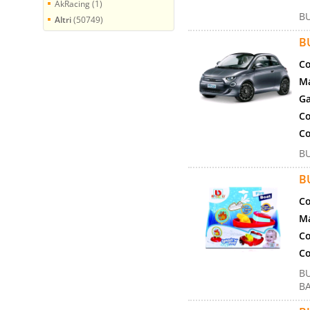
AkRacing (1)
BU
Altri
(50749)
B
Co
Ma
Ga
Co
Co
BU
B
Co
Ma
Co
Co
BU
B