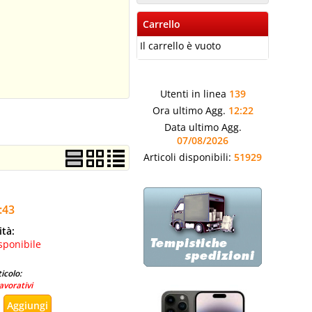
Carrello
Il carrello è vuoto
Utenti in linea
139
Ora ultimo Agg.
12:22
Data ultimo Agg.
07/08/2026
Articoli disponibili:
51929
:43
ità:
sponibile
icolo:
avorativi