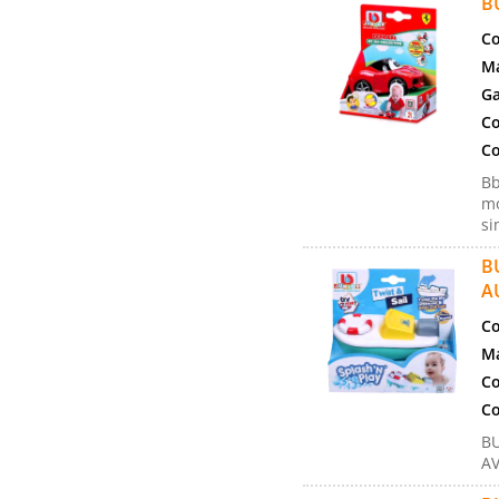
B
Co
Ma
Ga
Co
Co
Bb
mo
si
B
A
Co
Ma
Co
Co
BU
A