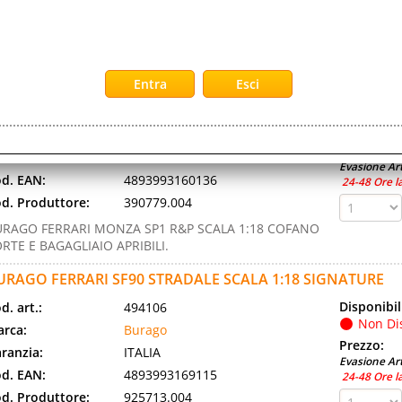
RAGO EMERGENCY VIGILI DEL FUOCO VEICOLI IN
ALA 1:50 MODELLO CASUALE.
URAGO FERRARI MONZA SP1 R&P SCALA 1:18 COFANO PO
PRIBILI
Disponibil
d. art.:
494091
Non Di
rca:
Burago
Prezzo:
ranzia:
ITALIA
Evasione Art
d. EAN:
4893993160136
24-48 Ore l
d. Produttore:
390779.004
URAGO FERRARI MONZA SP1 R&P SCALA 1:18 COFANO
RTE E BAGAGLIAIO APRIBILI.
URAGO FERRARI SF90 STRADALE SCALA 1:18 SIGNATURE
Disponibil
d. art.:
494106
Non Di
rca:
Burago
Prezzo:
ranzia:
ITALIA
Evasione Art
d. EAN:
4893993169115
24-48 Ore l
d. Produttore:
925713.004