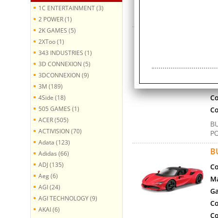
BU
1C ENTERTAINMENT (3)
SC
2 POWER (1)
2K GAMES (5)
B
2XToo (1)
A
343 INDUSTRIES (1)
Co
3D CONNEXION (5)
Ma
3DCONNEXION (9)
Ga
3M (189)
Co
4Side (18)
505 GAMES (1)
Co
ACER (505)
B
ACTIVISION (70)
PO
Adata (123)
B
Adidas (66)
ADJ (135)
Co
Aeg (6)
Ma
AGI (24)
Ga
AGI TECHNOLOGY (9)
Co
AKAI (6)
Co