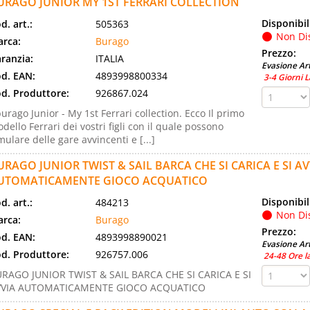
URAGO JUNIOR MY 1ST FERRARI COLLECTION
Disponibil
d. art.:
505363
Non Di
rca:
Burago
Prezzo:
ranzia:
ITALIA
Evasione Art
d. EAN:
4893998800334
3-4 Giorni L
d. Produttore:
926867.024
urago Junior - My 1st Ferrari collection. Ecco Il primo
dello Ferrari dei vostri figli con il quale possono
mulare delle gare avvincenti e [...]
URAGO JUNIOR TWIST & SAIL BARCA CHE SI CARICA E SI AV
UTOMATICAMENTE GIOCO ACQUATICO
Disponibil
d. art.:
484213
Non Di
rca:
Burago
Prezzo:
d. EAN:
4893998890021
Evasione Art
d. Produttore:
926757.006
24-48 Ore l
RAGO JUNIOR TWIST & SAIL BARCA CHE SI CARICA E SI
VVIA AUTOMATICAMENTE GIOCO ACQUATICO