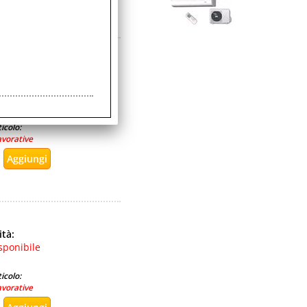
RTE E BAGAGLIAIO
ità:
sponibile
icolo:
avorative
ità:
sponibile
icolo:
avorative