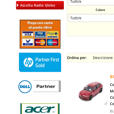
Ascolta Radio Globo
Colore
Ordina per:
B
Co
Ma
Co
Co
B