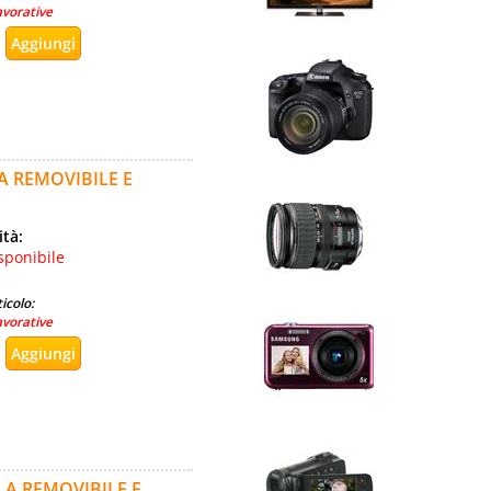
avorative
A REMOVIBILE E
ità:
sponibile
icolo:
avorative
A REMOVIBILE E