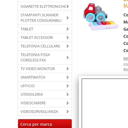
S
SIGARETTE ELETTRONICHE
Co
STAMPANTI SCANNER
PLOTTER CONSUMABILI
Ma
TABLET
Ga
Co
TABLET ACCESSORI
Co
TELEFONIA CELLULARE
Co
TELEFONIA FISSA
BB
CORDLESS FAX
co
TV VIDEO MONITOR
Ri
SMARTWATCH
B
UFFICIO
C
UTENSILERIA
Co
Ma
VIDEOCAMERE
Ga
VIDEOSORVEGLIANZA
Co
Cerca per marca
Co