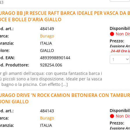
43
URAGO BB JR RESCUE RAFT BARCA IDEALE PER VASCA DA
UCE E BOLLE D'ARIA GIALLO
Disponibil
d. art.:
484149
Non Di
rca:
Burago
Prezzo:
ranzia:
ITALIA
Evasione Art
lore:
GIALLO
24-48 Ore l
d. EAN:
4893998890144
d. Produttore:
928254.006
r gli amanti dell'acqua: con questa fantastica barca i
ù piccoli sono a loro disposizione. Ideale per la vasca
 bagno o la piscina. Con effetto [...]
URAGO DRIVE 'N ROCK CAMION BETONIERA CON TAMBUR
UONI GIALLO
Disponibil
d. art.:
484143
Non Di
rca:
Burago
Prezzo:
ranzia:
ITALIA
Evasione Art