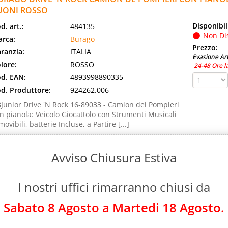
UONI ROSSO
Disponibil
d. art.:
484135
Non Di
rca:
Burago
Prezzo:
ranzia:
ITALIA
Evasione Art
lore:
ROSSO
24-48 Ore l
d. EAN:
4893998890335
d. Produttore:
924262.006
Junior Drive 'N Rock 16-89033 - Camion dei Pompieri
n pianola: Veicolo Giocattolo con Strumenti Musicali
movibili, batterie Incluse, a Partire [...]
URAGO EMERGENCY VIGILI DEL FUOCO VEICOLI IN SCALA
ASUALE
Avviso Chiusura Estiva
Disponibil
d. art.:
484336
Non Di
rca:
Burago
I nostri uffici rimarranno chiusi da
Prezzo:
ranzia:
ITALIA
Evasione Art
Sabato 8 Agosto a Martedi 18 Agosto.
d. EAN:
4893993320004
3-4 Giorni L
d. Produttore:
390631.018