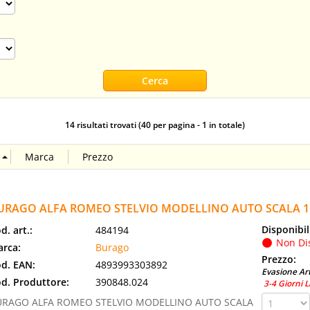
14 risultati trovati (40 per pagina - 1 in totale)
URAGO ALFA ROMEO STELVIO MODELLINO AUTO SCALA 1
Disponibil
d. art.:
484194
Non Di
rca:
Burago
Prezzo:
d. EAN:
4893993303892
Evasione Art
d. Produttore:
390848.024
3-4 Giorni L
URAGO ALFA ROMEO STELVIO MODELLINO AUTO SCALA