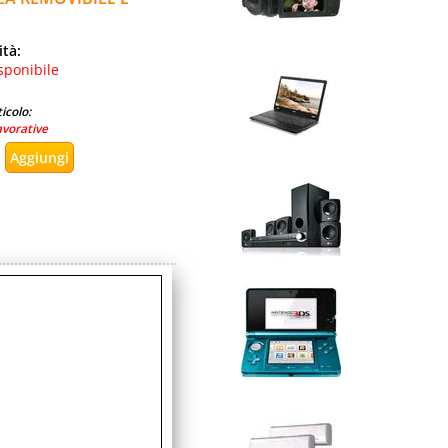
ità:
sponibile
icolo:
avorative
 1:50 MODELLO
ità:
sponibile
icolo:
avorativi