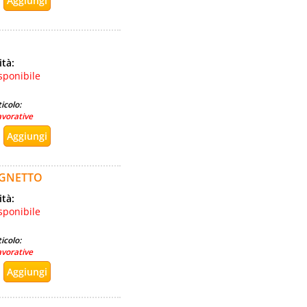
ità:
sponibile
icolo:
avorative
AGNETTO
ità:
sponibile
icolo:
avorative