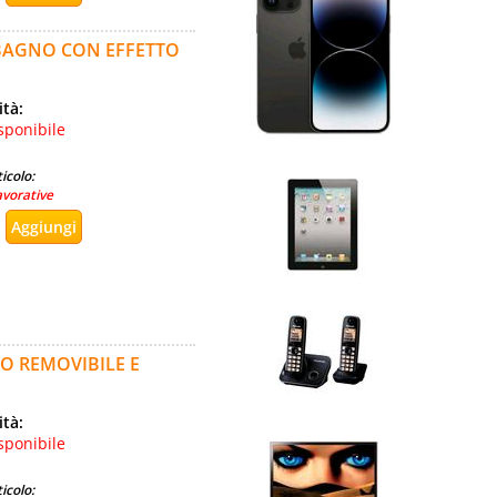
 BAGNO CON EFFETTO
ità:
sponibile
icolo:
avorative
O REMOVIBILE E
ità:
sponibile
icolo: