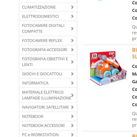
Co
CLIMATIZZAZIONE
Co
ELETTRODOMESTICI
Co
FOTOCAMERE DIGITALI
Qu
COMPATTE
re
pr
FOTOCAMERE REFLEX
B
FOTOGRAFIA ACCESSORI
S
FOTOGRAFIA OBIETTIVI E
LENTI
Co
GIOCHI E GIOCATTOLI
Ma
Ga
INFORMATICA
Co
MATERIALE ELETTRICO
Co
LAMPADE ILLUMINAZIONE
Co
NAVIGATORI SATELLITARI
Qu
NOTEBOOK
re
pr
NOTEBOOK ACCESSORI
PC e WORKSTATION
B