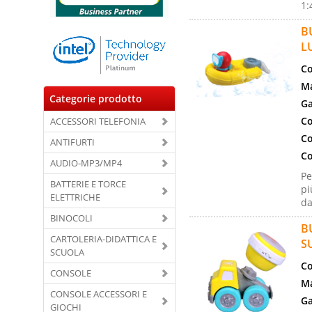
1:
B
L
Co
Ma
Categorie prodotto
Ga
Co
ACCESSORI TELEFONIA
Co
ANTIFURTI
Co
AUDIO-MP3/MP4
Pe
BATTERIE E TORCE
pi
ELETTRICHE
da
BINOCOLI
B
CARTOLERIA-DIDATTICA E
S
SCUOLA
Co
CONSOLE
Ma
CONSOLE ACCESSORI E
Ga
GIOCHI