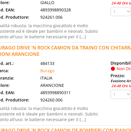
lore:
GIALLO
24-48 Ore l
d. EAN:
4893998890328
d. Produttore:
924261.006
alità robusta: la macchina giocattolo è molto
sistente ed è ideale per bambini e neonati. Subito
onto all'uso: le batterie necessarie per il [...]
URAGO DRIVE 'N ROCK CAMION DA TRAINO CON CHITARR
UONI ARANCIONE
Disponibil
d. art.:
484133
Non Di
rca:
Burago
Prezzo:
ranzia:
ITALIA
Evasione Art
lore:
ARANCIONE
24-48 Ore l
d. EAN:
4893998890311
d. Produttore:
924260.006
alità robusta: la macchina giocattolo è molto
sistente ed è ideale per bambini e neonati. Subito
onto all'uso: le batterie necessarie per il [...]
URAGO DRIVE 'N ROCK CAMION DE POMPIERI CON PIANOL