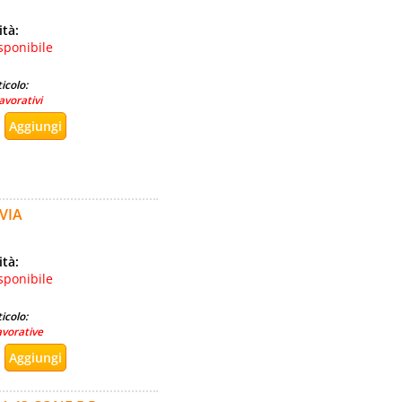
ità:
sponibile
icolo:
avorativi
VIA
ità:
sponibile
icolo:
avorative