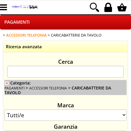
PAGAMENTI
ACCESSORI TELEFONIA
CARICABATTERIE DA TAVOLO
HOME PAGE
Ricerca avanzata
CHI SIAMO
Cerca
LOGISTICA
NEGOZI ON LINE
Categoria:
>
> CARICABATTERIE DA
PAGAMENTI
ACCESSORI TELEFONIA
TAVOLO
DROPSHIPPING
Marca
SINCRONIZZATI CON NOI
Garanzia
SPEDIZIONI