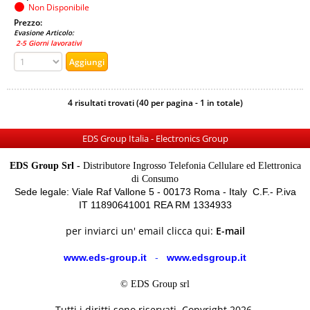
Non Disponibile
Prezzo:
Evasione Articolo:
2-5 Giorni lavorativi
4 risultati trovati (40 per pagina - 1 in totale)
EDS Group Italia - Electronics Group
EDS Group Srl -
Distributore Ingrosso Telefonia Cellulare ed Elettronica
di Consumo
Sede legale: Viale Raf Vallone 5 - 00173 Roma - Italy C.F.- P.iva
IT 11890641001 REA RM 1334933
per inviarci un' email clicca qui:
E-mail
www.eds-group.it
-
www.edsgroup.it
© EDS Group srl
Tutti i diritti sono riservati. Copyright 2026.