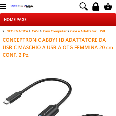
HOME PAGE
INFORMATICA
CAVI
Cavi Computer
Cavi e Adattatori USB
CHI SIAMO
CONCEPTRONIC ABBY11B ADATTATORE DA
LOGISTICA
USB-C MASCHIO A USB-A OTG FEMMINA 20 cm
CONF. 2 Pz.
NEGOZI ON LINE
DROPSHIPPING
SINCRONIZZATI CON NOI
SPEDIZIONI
PAGAMENTI