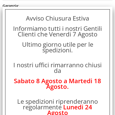
Garanzia:
ITALIA
Avviso Chiusura Estiva
Colore:
Informiamo tutti i nostri Gentili
BLACK
Clienti che Venerdi 7 Agosto
Cod. EAN:
Ultimo giorno utile per le
spedizioni.
4015867230855
Cod. Produttore:
I nostri uffici rimarranno chiusi
ABBY11B
da
Disponibilità:
Sabato 8 Agosto a Martedi 18
Non Disponibile
Agosto.
Peso:
Le spedizioni riprenderanno
0,045 Kg
regolarmente
Lunedi 24
Agosto