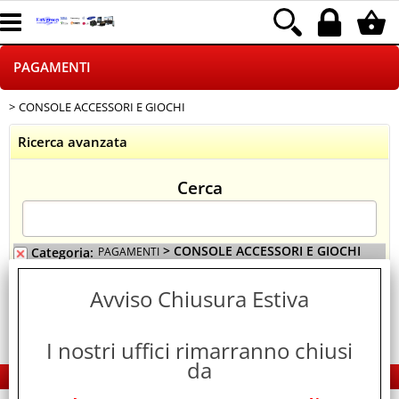
PAGAMENTI
CONSOLE ACCESSORI E GIOCHI
HOME PAGE
Ricerca avanzata
CHI SIAMO
Cerca
LOGISTICA
NEGOZI ON LINE
> CONSOLE ACCESSORI E GIOCHI
Categoria:
PAGAMENTI
DROPSHIPPING
Avviso Chiusura Estiva
SINCRONIZZATI CON NOI
I nostri uffici rimarranno chiusi
da
EDS Group Italia - Electronics Group
SPEDIZIONI