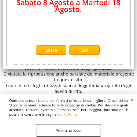
Sabato 8 Agosto a Martedi 18
EDS Group Srl -
Distributore Ingrosso Telefonia Cellulare ed Elettronica
Agosto.
CONTATTI
di Consumo
Sede legale: Viale Raf Vallone 5 - 00173 Roma - Italy C.F.- P.iva
IT 11890641001 REA RM 1334933
per inviarci un' email clicca qui:
E-mail
www.eds-group.it
-
www.edsgroup.it
© EDS Group srl
Tutti i diritti sono riservati. Copyright 2026.
E' vietata la riproduzione anche parziale del materiale presente
in questo sito.
I marchi ed i loghi utilizzati sono di leggittima proprietà degli
aventi diritto.
Le immagini e le caratteristiche dei prodotti sono al solo
Questo sito usa i cookie per fornirti un'esperienza migliore. Cliccando su
scopo illustrativo fanno fede i dettagli sul sito del costruttore.
"Accetta" saranno attivate tutte le categorie di cookie. Per decidere quali
accettare, cliccare invece su "Personalizza". Per maggiori informazioni è
possibile consultare la pagina
Cooky Policy
.
Personalizza
Cooky Policy
Preferenze cookie