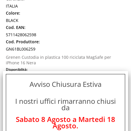
ITALIA
Colore:
BLACK
Cod. EAN:
5711428062598
Cod. Produttore:
GN61BL006259
Grenen Custodia in plastica 100 riciclata MagSafe per
iPhone 16 Nera
Disponibilità:
Non Disponibile
Prezzo:
Avviso Chiusura Estiva
Evasione Articolo:
24-48 Ore lavorative
I nostri uffici rimarranno chiusi
da
Sabato 8 Agosto a Martedi 18
Agosto.