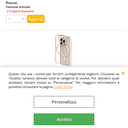
Prezzo:
Evasione Articolo:
2-5 Giorni lavorativi
Questo sito usa i cookie per fornirti un'esperienza migliore. Cliccando su
DBRAMANTE 1928 APPLE iPHONE 16 PRO MAX
"Accetta" saranno attivate tutte le categorie di cookie. Per decidere quali
accettare, cliccare invece su "Personalizza". Per maggiori informazioni è
COVER IN PVC MagSafe ORO
possibile consultare la pagina
Cooky Policy
.
Cod. art.:
532638
Personalizza
Marca:
DBRAMANTE 1928
Accetta
Garanzia: