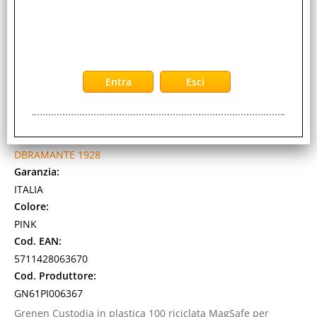
DBRAMANTE 1928 APPLE iPHONE 16 COVER IN PVC
MagSafe PINK
Cod. art.:
532623
Marca:
DBRAMANTE 1928
Garanzia:
ITALIA
Colore:
PINK
Cod. EAN:
5711428063670
Cod. Produttore:
GN61PI006367
Grenen Custodia in plastica 100 riciclata MagSafe per