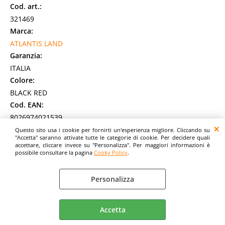
Cod. art.:
321469
Marca:
ATLANTIS LAND
Garanzia:
ITALIA
Colore:
BLACK RED
Cod. EAN:
8026974021539
Cod. Produttore:
Questo sito usa i cookie per fornirti un'esperienza migliore. Cliccando su
"Accetta" saranno attivate tutte le categorie di cookie. Per decidere quali
P050-R9-BR
accettare, cliccare invece su "Personalizza". Per maggiori informazioni è
possibile consultare la pagina
Cooky Policy
.
Atlantis TRITON Gaming Chair modello R9. Sedia per
giocatori. Seduta ergonomica. Schienale e seduta imbottite.
Richiamo stile gaming. Braccioli poggia [...]
Personalizza
Disponibilità:
Non Disponibile
Prezzo:
Accetta
Evasione Articolo:
2-5 Giorni lavorativi