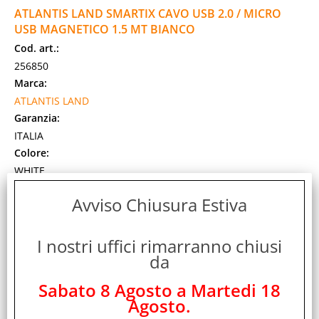
ATLANTIS LAND SMARTIX CAVO USB 2.0 / MICRO
USB MAGNETICO 1.5 MT BIANCO
Cod. art.:
256850
Marca:
ATLANTIS LAND
Garanzia:
ITALIA
Colore:
WHITE
Cod. EAN:
Avviso Chiusura Estiva
8026974016863
Cod. Produttore:
P019-UMC-WT-1.5
I nostri uffici rimarranno chiusi
da
Atlantis SMARTIX cavo USB-2.0 A/Micro_B - M/M: Cavo USB-
2.0 connettore tipo A maschio / Micro_B maschio. Lunghezza
Sabato 8 Agosto a Martedi 18
1,5 mt. Contatti magnetici. Colore [...]
Agosto.
Disponibilità:
Non Disponibile