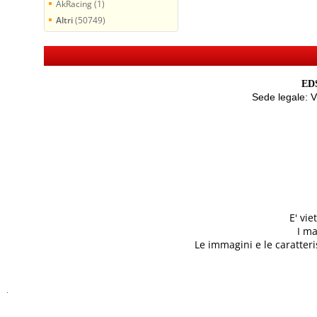
AkRacing (1)
Altri
(50749)
EDS
Sede legale: 
E' vi
I ma
Le immagini e le caratteris