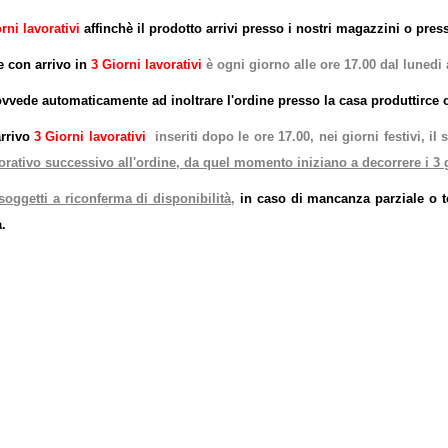
rni lavorativi
affinchè il prodotto arrivi presso i nostri magazzini o pres
e con arrivo in
3 Giorni lavorativi
è ogni giorno alle ore 17.00 dal lunedi 
ovvede automaticamente ad inoltrare l'ordine presso la casa produttirce o
rrivo
3 Giorni lavorativi
inseriti dopo le ore 17.00, nei giorni festivi, 
orativo successivo all'ordine, da quel momento iniziano a decorrere i 3 g
oggetti a riconferma di disponibilità
,
in caso di mancanza parziale o to
.