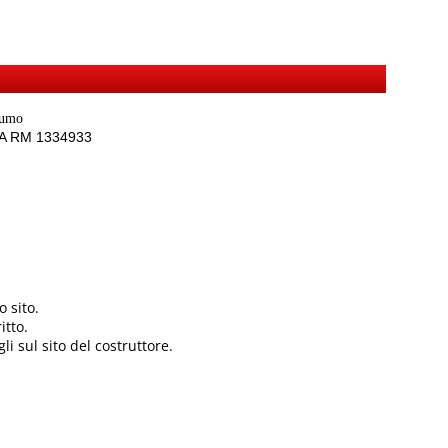
sumo
REA RM 1334933
 sito.
itto.
li sul sito del costruttore.