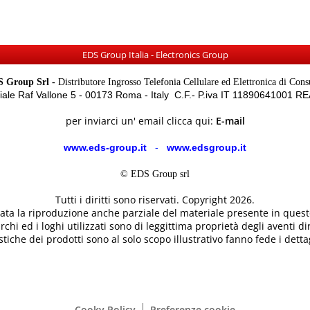
EDS Group Italia - Electronics Group
 Group Srl -
Distributore Ingrosso Telefonia Cellulare ed Elettronica di Con
Viale Raf Vallone 5 - 00173 Roma - Italy C.F.- P.iva IT 11890641001 
per inviarci un' email clicca qui:
E-mail
www.eds-group.it
-
www.edsgroup.it
© EDS Group srl
Tutti i diritti sono riservati. Copyright 2026.
etata la riproduzione anche parziale del materiale presente in questo
rchi ed i loghi utilizzati sono di leggittima proprietà degli aventi dir
tiche dei prodotti sono al solo scopo illustrativo fanno fede i dettag
Cooky Policy
Preferenze cookie