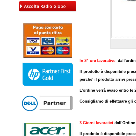
Ascolta Radio Globo
In 24 ore lavorative
dall'ordin
Il prodotto è disponibile pre
perche' il prodotto arrivi pres
L'ordine verrà evaso entro le 
Consigliamo di effettuare gli o
3 Giorni lavorativi
dall'Ordine
Il prodotto è disponibile pres