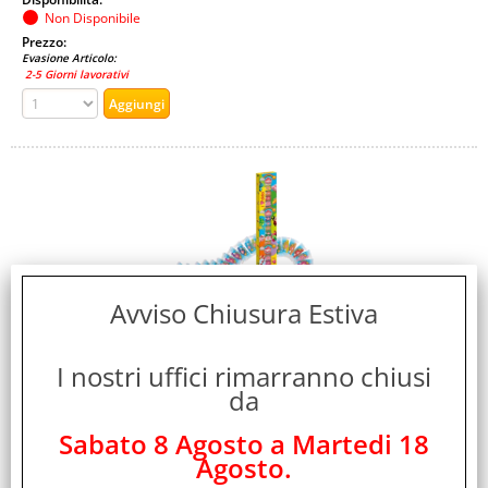
Non Disponibile
Prezzo:
Evasione Articolo:
2-5 Giorni lavorativi
Avviso Chiusura Estiva
DIDO INFINITY PASTA DA MODELLARE IN
SALSICCIOTTI DA 50 GR 12 COLORI CLASSICI 10
I nostri uffici rimarranno chiusi
COLORI GLITTER CONF 22 Pz.
da
Cod. art.:
Sabato 8 Agosto a Martedi 18
358093
Agosto.
Marca: