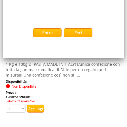
DIDO
Garanzia:
ITALIA
Colore:
COLORI ASSORTITI
Cod. EAN:
8000144005826
Cod. Produttore:
349800
1 Kg e 100g DI PASTA MADE IN ITALY! L’unica confezione con
tutta la gamma cromatica di Didò per un regalo fuori
misura!!! Una confezione così non si [...]
Disponibilità:
Non Disponibile
Prezzo:
Evasione Articolo:
24-48 Ore lavorative