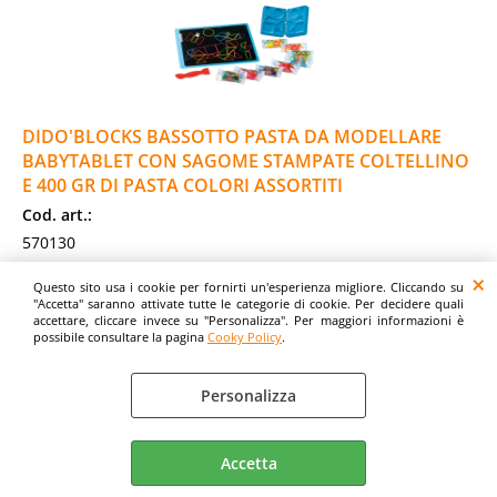
DIDO'BLOCKS BASSOTTO PASTA DA MODELLARE
BABYTABLET CON SAGOME STAMPATE COLTELLINO
E 400 GR DI PASTA COLORI ASSORTITI
Cod. art.:
570130
Marca:
Questo sito usa i cookie per fornirti un'esperienza migliore. Cliccando su
DIDO
"Accetta" saranno attivate tutte le categorie di cookie. Per decidere quali
accettare, cliccare invece su "Personalizza". Per maggiori informazioni è
Colore:
possibile consultare la pagina
Cooky Policy
.
COLORI ASSORTITI
Cod. EAN:
Personalizza
8000144010622
Cod. Produttore:
F363900
Accetta
DIDO'BLOCKS BASSOTTO. Didòblocks è la nuova linea che