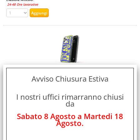
24-48 Ore lavorative
Avviso Chiusura Estiva
DIESEL CLEARAOP APPLE iPHONE 12/12 PRO
CUSTODIA IN TPU ANTI URTO CON STAMPA
GRAFICA LOGO MULTICOLORE
I nostri uffici rimarranno chiusi
Cod. art.:
da
404393
Sabato 8 Agosto a Martedi 18
Marca:
Agosto.
DIESEL
Garanzia:
ITALIA