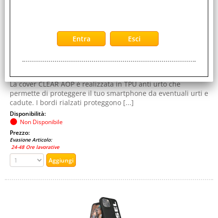
Colore:
MULTICOLORE
Cod. EAN:
8718846085748
Cod. Produttore:
42564
La cover CLEAR AOP è realizzata in TPU anti urto che
permette di proteggere il tuo smartphone da eventuali urti e
cadute. I bordi rialzati proteggono [...]
Disponibilità:
Non Disponibile
Prezzo:
Evasione Articolo:
24-48 Ore lavorative