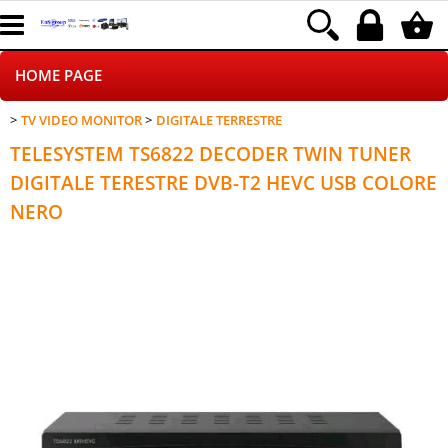
HOME PAGE
TV VIDEO MONITOR
DIGITALE TERRESTRE
CHI SIAMO
TELESYSTEM TS6822 DECODER TWIN TUNER
LOGISTICA
DIGITALE TERESTRE DVB-T2 HEVC USB COLORE
NERO
NEGOZI ON LINE
DROPSHIPPING
SINCRONIZZATI CON NOI
SPEDIZIONI
PAGAMENTI