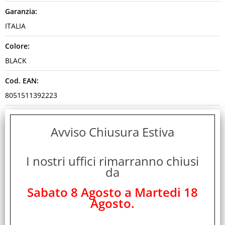
Garanzia:
ITALIA
Colore:
BLACK
Cod. EAN:
8051511392223
Cod. Produttore:
Avviso Chiusura Estiva
21005327
Disponibilità:
I nostri uffici rimarranno chiusi
Non Disponibile
da
Peso:
Sabato 8 Agosto a Martedi 18
0,475 Kg
Agosto.