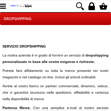
DROPSHIPPING
HOME PAGE
CHI SIAMO
SERVIZIO DROPSHIPPING
La nostra azienda è in grado di fornirvi un servizio di
dropshipping
LOGISTICA
personalizzato in base alle vostre esigenze e richieste.
NEGOZI ON LINE
Potrete fare affidamento su tutta la merce presente nei nostri
magazzini e nel catalogo on-line, inclusi gli articoli ordinabili.
SINCRONIZZATI CON NOI
Avrete al vostro fianco un partner commerciale, dinamico, veloce,
che vi garantirà sicurezza nelle spedizioni, affidabilità e certezza
SPEDIZIONI
nella disponibilità di merce.
PAGAMENTI
Partenza Merce.
Con una semplice e-mail al nostro servizio