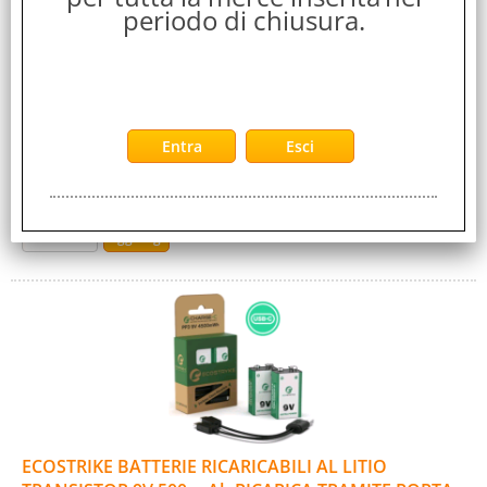
Cod. Produttore:
periodo di chiusura.
ESRB1-00-04R
EcoStryke presenta eCharge-C, la nuova frontiera delle
batterie ricaricabili. Con una porta di ricarica USB Type-C
direttamente integrata, queste [...]
Disponibilità:
Non Disponibile
Prezzo:
Evasione Articolo:
2-5 Giorni lavorativi
ECOSTRIKE BATTERIE RICARICABILI AL LITIO