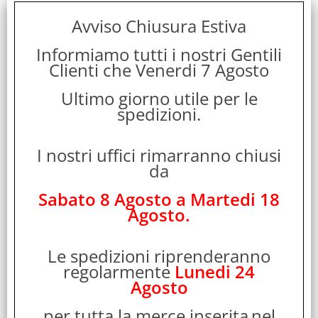
Avviso Chiusura Estiva
Informiamo tutti i nostri Gentili
Clienti che Venerdi 7 Agosto
Ultimo giorno utile per le
spedizioni.
ECOSTRIKE BATTERIE RICARICABILI AL LITIO AAA
MINI STILO 1.5 V 600 mAh RICARICA TRAMITE PORTA
I nostri uffici rimarranno chiusi
USB-C DIRETTAMENTE SULLA BATTERIA CONF 4 Pz.
da
Cod. art.:
Sabato 8 Agosto a Martedi 18
556192
Agosto.
Marca:
Ecostrike
Le spedizioni riprenderanno
Garanzia:
regolarmente
Lunedi 24
ITALIA
Agosto
Cod. EAN:
4895264000011
per tutta la merce inserita
nel