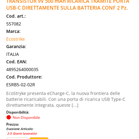
TRANSISTOR 9V 500 mAh RICARICA TRAMITE PORTA
USB-C DIRETTAMENTE SULLA BATTERIA CONF 2 Pz.
Cod. art.:
557082
Marca:
Ecostrike
Garanzia:
ITALIA
Cod. EAN:
4895264000035
Cod. Produttore:
ESRB5-02-02R
EcoStryke presenta eCharge-C, la nuova frontiera delle
batterie ricaricabili. Con una porta di ricarica USB Type-C
direttamente integrata, queste [...]
Disponibilità:
Non Disponibile
Prezzo:
Evasione Articolo:
2-5 Giorni lavorativi