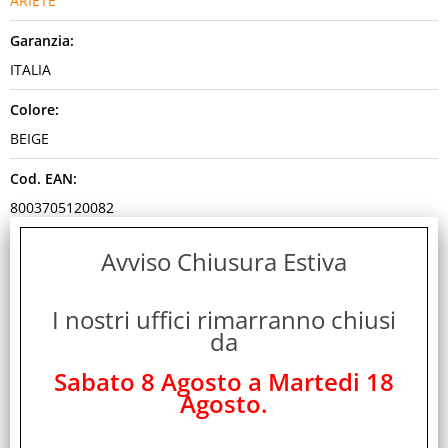
ARIETE
Garanzia:
ITALIA
Colore:
BEIGE
Cod. EAN:
8003705120082
Cod. Produttore:
Avviso Chiusura Estiva
00C043803AR0
I nostri uffici rimarranno chiusi
Disponibilità:
da
Non Disponibile
Sabato 8 Agosto a Martedi 18
Peso:
Agosto.
1,180 Kg