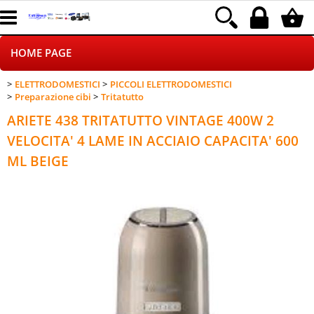
HOME PAGE
ELETTRODOMESTICI
PICCOLI ELETTRODOMESTICI
CHI SIAMO
Preparazione cibi
Tritatutto
ARIETE 438 TRITATUTTO VINTAGE 400W 2
LOGISTICA
VELOCITA' 4 LAME IN ACCIAIO CAPACITA' 600
ML BEIGE
NEGOZI ON LINE
DROPSHIPPING
SINCRONIZZATI CON NOI
SPEDIZIONI
PAGAMENTI