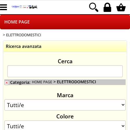
HOME PAGE
ELETTRODOMESTICI
CHI SIAMO
Ricerca avanzata
LOGISTICA
Cerca
NEGOZI ON LINE
DROPSHIPPING
> ELETTRODOMESTICI
Categoria:
HOME PAGE
Marca
SINCRONIZZATI CON NOI
SPEDIZIONI
Colore
PAGAMENTI