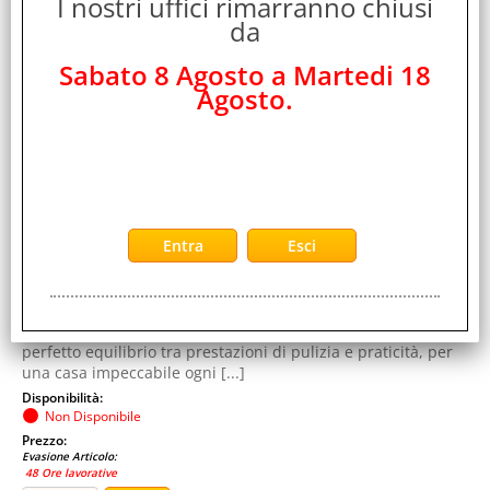
I nostri uffici rimarranno chiusi
SENZA FILO SENZA SACCO SPAZZOLA MOTORIZZATA
da
CON LUCI LED E ACCESSORI VIOLA ALLUMINIO
Cod. art.:
Sabato 8 Agosto a Martedi 18
568727
Agosto.
Marca:
ROWENTA
Colore:
VIOLA ALLUMINIO
Cod. EAN:
3221616113428
Cod. Produttore:
1704630100
L'aspirapolvere senza fili Rowenta X-PERT 7.60 garantisce il
perfetto equilibrio tra prestazioni di pulizia e praticità, per
una casa impeccabile ogni [...]
Disponibilità:
Non Disponibile
Prezzo:
Evasione Articolo:
48 Ore lavorative