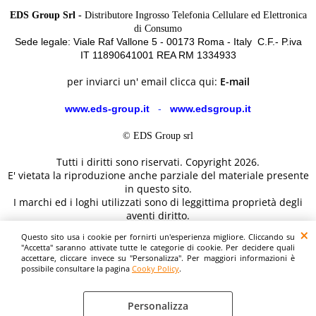
EDS Group Srl -
Distributore Ingrosso Telefonia Cellulare ed Elettronica
di Consumo
Sede legale: Viale Raf Vallone 5 - 00173 Roma - Italy C.F.- P.iva
IT 11890641001 REA RM 1334933
per inviarci un' email clicca qui:
E-mail
www.eds-group.it
-
www.edsgroup.it
© EDS Group srl
Tutti i diritti sono riservati. Copyright 2026.
E' vietata la riproduzione anche parziale del materiale presente
in questo sito.
I marchi ed i loghi utilizzati sono di leggittima proprietà degli
aventi diritto.
Le immagini e le caratteristiche dei prodotti sono al solo
Questo sito usa i cookie per fornirti un'esperienza migliore. Cliccando su
scopo illustrativo fanno fede i dettagli sul sito del costruttore.
"Accetta" saranno attivate tutte le categorie di cookie. Per decidere quali
accettare, cliccare invece su "Personalizza". Per maggiori informazioni è
possibile consultare la pagina
Cooky Policy
.
Personalizza
Cooky Policy
Preferenze cookie