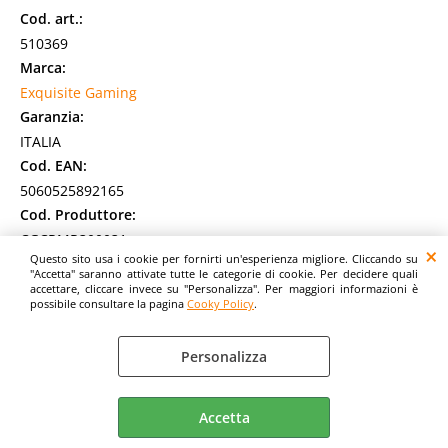
Cod. art.:
510369
Marca:
Exquisite Gaming
Garanzia:
ITALIA
Cod. EAN:
5060525892165
Cod. Produttore:
CGCRMR300031
Questo sito usa i cookie per fornirti un'esperienza migliore. Cliccando su
Cable Guys - Supporto da tavolo per Smartphone e
"Accetta" saranno attivate tutte le categorie di cookie. Per decidere quali
Controller. Tutti i Cable Guys hanno licenza ufficiale e sono
accettare, cliccare invece su "Personalizza". Per maggiori informazioni è
compatibili con i controller [...]
possibile consultare la pagina
Cooky Policy
.
Disponibilità:
Non Disponibile
Personalizza
Prezzo:
Evasione Articolo:
2-5 Giorni lavorativi
Accetta