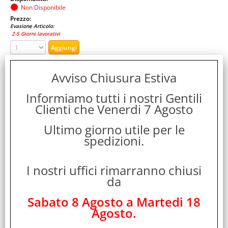
Non Disponibile
Prezzo:
Evasione Articolo:
2-5 Giorni lavorativi
Avviso Chiusura Estiva
Informiamo tutti i nostri Gentili
Clienti che Venerdi 7 Agosto
Ultimo giorno utile per le
spedizioni.
EXQUISITE GAMING CABLE GUY PSYCHO 20 CM
SUPPORTO PER TELEFONO/CONTROLLER CON CAVO
I nostri uffici rimarranno chiusi
MICRO USB 2 MT
da
Cod. art.:
Sabato 8 Agosto a Martedi 18
480147
Agosto.
Marca: