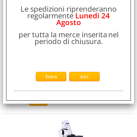
Exquisite Gaming
Le spedizioni riprenderanno
Garanzia:
regolarmente
Lunedi 24
ITALIA
Agosto
Cod. EAN:
5060525893902
per tutta la merce inserita
nel
Cod. Produttore:
periodo di chiusura.
CGCRBL300221
Questa statuetta alta oltre 20 cm tiene il controller collegato
con il cavo USB alla TV, al computer o alla presa della
corrente per ricaricare la [...]
Disponibilità:
Non Disponibile
Prezzo:
Evasione Articolo:
2-5 Giorni lavorativi