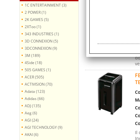
Co
1C ENTERTAINMENT (3)
Ma
2 POWER (1)
Ga
2K GAMES (5)
2XToo (1)
Co
343 INDUSTRIES (1)
Co
3D CONNEXION (5)
Co
3DCONNEXION (9)
Sc
3M (189)
do
4Side (18)
ve
505 GAMES (1)
F
ACER (505)
T
ACTIVISION (70)
Adata (123)
Co
Adidas (66)
Ma
ADJ (135)
Co
Aeg (6)
Co
AGI (24)
Co
AGI TECHNOLOGY (9)
Il
AKAI (6)
In