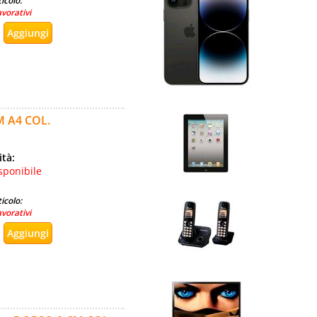
icolo:
avorativi
 A4 COL.
ità:
sponibile
icolo:
avorativi