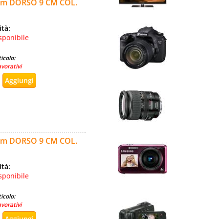
mm DORSO 9 CM COL.
ità:
sponibile
icolo:
avorativi
mm DORSO 9 CM COL.
ità:
sponibile
icolo:
avorativi