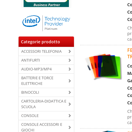
Co
Co
Co
Ch
pr
ca
Categorie prodotto
F
ACCESSORI TELEFONIA
T
ANTIFURTI
Co
AUDIO-MP3/MP4
Ma
BATTERIE E TORCE
Ga
ELETTRICHE
Co
BINOCOLI
Co
CARTOLERIA-DIDATTICA E
Co
SCUOLA
Ch
CONSOLE
pr
ca
CONSOLE ACCESSORI E
GIOCHI