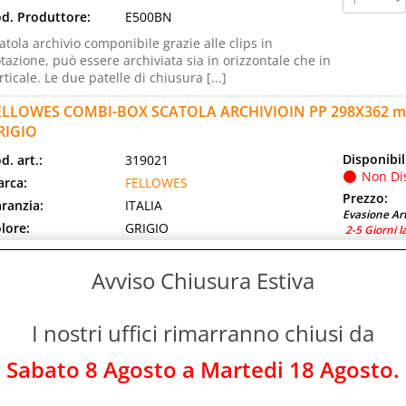
d. Produttore:
E500BN
atola archivio componibile grazie alle clips in
tazione, può essere archiviata sia in orizzontale che in
rticale. Le due patelle di chiusura [...]
ELLOWES COMBI-BOX SCATOLA ARCHIVIOIN PP 298X362 
RIGIO
Disponibil
d. art.:
319021
Non Di
rca:
FELLOWES
Prezzo:
ranzia:
ITALIA
Evasione Art
lore:
GRIGIO
2-5 Giorni l
d. EAN:
8015687019995
d. Produttore:
E500GG
Avviso Chiusura Estiva
atola archivio componibile grazie alle clips in
tazione, può essere archiviata sia in orizzontale che in
I nostri uffici rimarranno chiusi da
rticale. Le due patelle di chiusura [...]
Sabato 8 Agosto a Martedi 18 Agosto.
ELLOWES COMBI-BOX SCATOLA ARCHIVIOIN PP 298X362 
OSSO