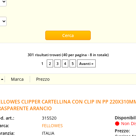
301 risultati trovati (40 per pagina - 8 in totale)
1
2
3
4
5
Avanti »
ELLOWES CLIPPER CARTELLINA CON CLIP IN PP 220X310MM
RASPARENTE ARANCIO
Disponibil
d. art.:
315520
Non Di
rca:
FELLOWES
Prezzo:
ranzia:
ITALIA