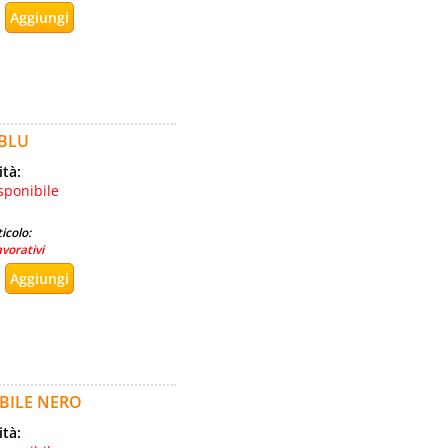
 BLU
ità:
sponibile
icolo:
avorativi
BILE NERO
ità: