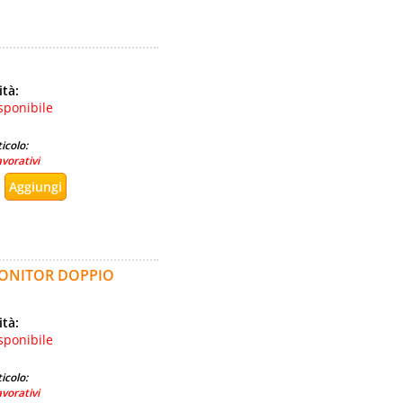
ità:
sponibile
icolo:
avorativi
MONITOR DOPPIO
ità:
sponibile
icolo:
avorativi