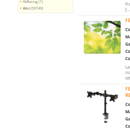
AkRacing (1)
fr
Altri
(50749)
[..
F
Co
Ma
Ga
Co
Co
La
ri
ot
F
R
Co
Ma
Ga
Co