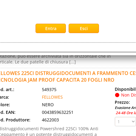
Disponibil
d. art.:
326716
Non Di
rca:
FELLOWES
Prezzo:
ranzia:
ITALIA
Evasione Art
lore:
ROSSO
2-5 Giorni l
d. EAN:
8015687007374
d. Produttore:
E500RO
atola archivio componibile grazie alle clips in
tazione, può essere archiviata sia in orizzontale che in
rticale. Le due patelle di chiusura [...]
ELLOWES 225CI DISTRUGGIDOCUMENTI A FRAMMENTO CES
ECNOLOGIA JAM PROOF CAPACITA 20 FOGLI NRO
Disponibil
d. art.:
549375
Non Di
rca:
FELLOWES
Prezzo:
lore:
NERO
Evasione Art
d. EAN:
0043859632251
24-48 Ore l
d. Produttore:
4622003
 distruggidocumenti Powershred 225Ci 100% Anti
ceppamento è un potente distruggidocumenti a