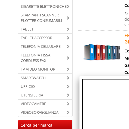
Co
SIGARETTE ELETTRONICHE
Sc
STAMPANTI SCANNER
do
PLOTTER CONSUMABILI
ve
TABLET
F
TABLET ACCESSORI
G
TELEFONIA CELLULARE
Co
TELEFONIA FISSA
Ma
CORDLESS FAX
Ga
TV VIDEO MONITOR
Co
SMARTWATCH
Co
UFFICIO
Co
UTENSILERIA
Sc
do
VIDEOCAMERE
ve
VIDEOSORVEGLIANZA
F
R
Cerca per marca