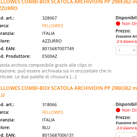
ELLOWES COMBI-BOX SCATOLA ARCHIVIOIN PP 298X362 
ZZURRO
Disponibil
d. art.:
328067
Non Di
rca:
FELLOWES
Prezzo:
ranzia:
ITALIA
Evasione Art
lore:
AZZURRO
2-5 Giorni l
d. EAN:
8015687007749
d. Produttore:
E500AZ
atola archivio componibile grazie alle clips in
tazione, può essere archiviata sia in orizzontale che in
rticale. Le due patelle di chiusura [...]
ELLOWES COMBI-BOX SCATOLA ARCHIVIOIN PP 298X362 
LU
Disponibil
d. art.:
318066
Non Di
rca:
FELLOWES
Prezzo:
ranzia:
ITALIA
Evasione Art
lore:
BLU
2-5 Giorni l
d. EAN:
8015687006131