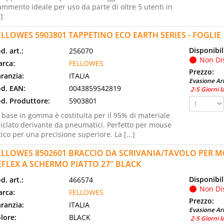
ammento ideale per uso da parte di oltre 5 utenti in
.]
ELLOWES 5903801 TAPPETINO ECO EARTH SERIES - FOGLIE
Disponibil
d. art.:
256070
Non Di
rca:
FELLOWES
Prezzo:
ranzia:
ITALIA
Evasione Art
d. EAN:
0043859542819
2-5 Giorni l
d. Produttore:
5903801
 base in gomma è costituita per il 95% di materiale
ciclato derivante da pneumatici. Perfetto per mouse
tico per una precisione superiore. La [...]
ELLOWES 8502601 BRACCIO DA SCRIVANIA/TAVOLO PER 
EFLEX A SCHERMO PIATTO 27" BLACK
Disponibil
d. art.:
466574
Non Di
rca:
FELLOWES
Prezzo:
ranzia:
ITALIA
Evasione Art
lore:
BLACK
2-5 Giorni l