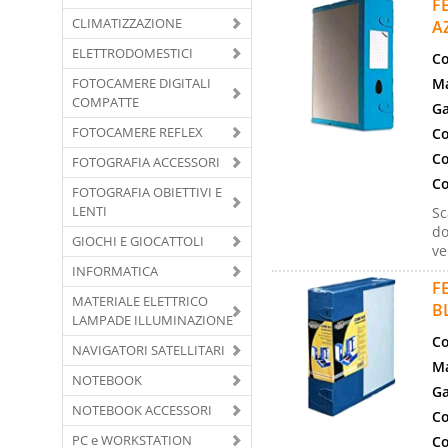
F
CLIMATIZZAZIONE
A
ELETTRODOMESTICI
Co
FOTOCAMERE DIGITALI
Ma
COMPATTE
Ga
FOTOCAMERE REFLEX
Co
Co
FOTOGRAFIA ACCESSORI
Co
FOTOGRAFIA OBIETTIVI E
LENTI
Sc
do
GIOCHI E GIOCATTOLI
ve
INFORMATICA
F
MATERIALE ELETTRICO
B
LAMPADE ILLUMINAZIONE
Co
NAVIGATORI SATELLITARI
Ma
NOTEBOOK
Ga
NOTEBOOK ACCESSORI
Co
PC e WORKSTATION
Co