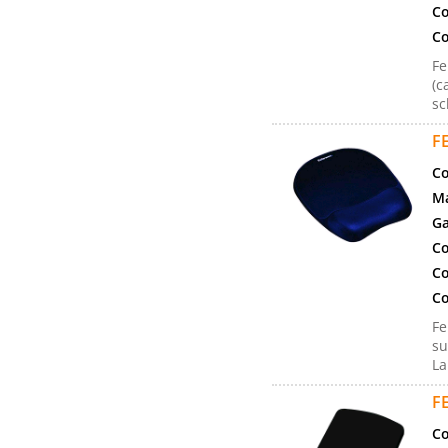
Co
Co
Fe
(c
sc
F
Co
Ma
Ga
Co
Co
Co
Fe
su
La
F
Co