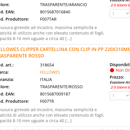
Evasione Art
lore:
TRASPARENTE/ARANCIO
2-5 Giorni l
d. EAN:
8015687016840
d. Produttore:
F007TAR
iusura girevole ad incastro, massima semplicità e
aticità di utilizzo anche con elevato contenuto di fogli,
pacità 8-10 mm uguale a circa 40 [...]
ELLOWES CLIPPER CARTELLINA CON CLIP IN PP 220X310MM
RASPARENTE ROSSO
Disponibil
d. art.:
318654
Non Di
rca:
FELLOWES
Prezzo:
ranzia:
ITALIA
Evasione Art
lore:
TRASPARENTE/ROSSO
2-5 Giorni l
d. EAN:
8015687009187
d. Produttore:
F007TR
iusura girevole ad incastro, massima semplicità e
aticità di utilizzo anche con elevato contenuto di fogli,
pacità 8-10 mm uguale a circa 40 [...]