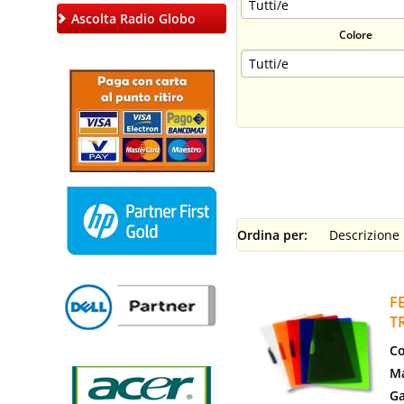
Ascolta Radio Globo
Colore
Ordina per:
F
T
Co
Ma
Ga