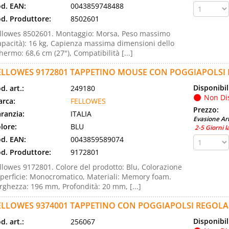
d. EAN:
0043859748488
d. Produttore:
8502601
llowes 8502601. Montaggio: Morsa, Peso massimo
apacità): 16 kg, Capienza massima dimensioni dello
hermo: 68,6 cm (27"), Compatibilità [...]
ELLOWES 9172801 TAPPETINO MOUSE CON POGGIAPOLSI
Disponibil
d. art.:
249180
Non Di
rca:
FELLOWES
Prezzo:
ranzia:
ITALIA
Evasione Art
lore:
BLU
2-5 Giorni l
d. EAN:
0043859589074
d. Produttore:
9172801
llowes 9172801. Colore del prodotto: Blu, Colorazione
perficie: Monocromatico, Materiali: Memory foam.
rghezza: 196 mm, Profondità: 20 mm, [...]
ELLOWES 9374001 TAPPETINO CON POGGIAPOLSI REGOLA
Disponibil
d. art.:
256067