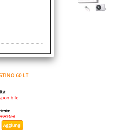
ità:
sponibile
icolo:
avorativi
TINO 60 LT
ità:
sponibile
icolo:
avorative