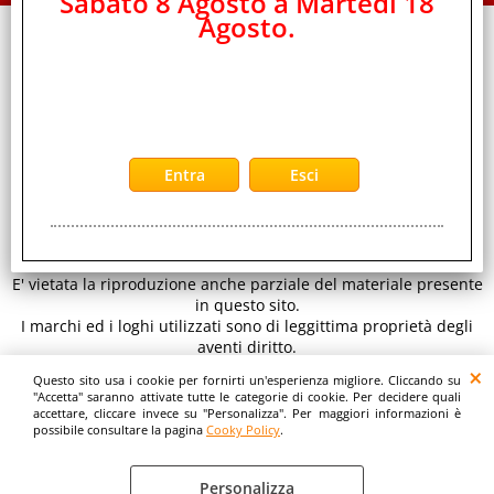
Sabato 8 Agosto a Martedi 18
Agosto.
EDS Group Srl -
Distributore Ingrosso Telefonia Cellulare ed Elettronica
CONTATTI
di Consumo
Sede legale: Viale Raf Vallone 5 - 00173 Roma - Italy C.F.- P.iva
IT 11890641001 REA RM 1334933
per inviarci un' email clicca qui:
E-mail
www.eds-group.it
-
www.edsgroup.it
© EDS Group srl
Tutti i diritti sono riservati. Copyright 2026.
E' vietata la riproduzione anche parziale del materiale presente
in questo sito.
I marchi ed i loghi utilizzati sono di leggittima proprietà degli
aventi diritto.
Le immagini e le caratteristiche dei prodotti sono al solo
Questo sito usa i cookie per fornirti un'esperienza migliore. Cliccando su
scopo illustrativo fanno fede i dettagli sul sito del costruttore.
"Accetta" saranno attivate tutte le categorie di cookie. Per decidere quali
accettare, cliccare invece su "Personalizza". Per maggiori informazioni è
possibile consultare la pagina
Cooky Policy
.
Personalizza