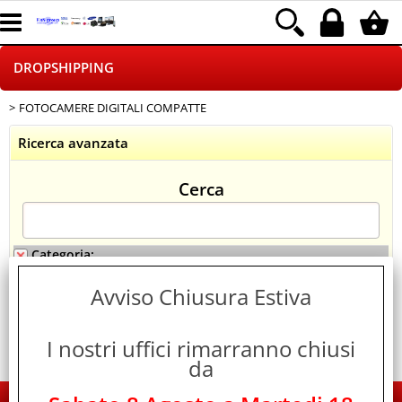
DROPSHIPPING
FOTOCAMERE DIGITALI COMPATTE
HOME PAGE
Ricerca avanzata
CHI SIAMO
Cerca
LOGISTICA
NEGOZI ON LINE
Categoria:
> FOTOCAMERE DIGITALI COMPATTE
DROPSHIPPING
Avviso Chiusura Estiva
SINCRONIZZATI CON NOI
SPEDIZIONI
I nostri uffici rimarranno chiusi
da
PAGAMENTI
EDS Group Italia - Electronics Group