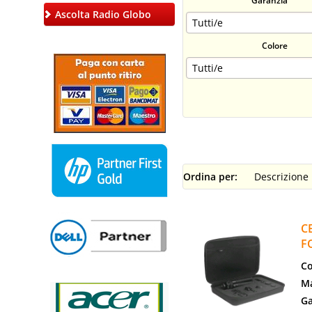
Garanzia
Ascolta Radio Globo
Colore
Ordina per:
C
F
Co
Ma
Ga