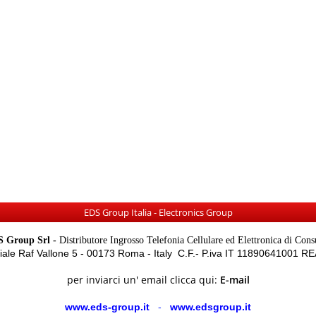
EDS Group Italia - Electronics Group
 Group Srl -
Distributore Ingrosso Telefonia Cellulare ed Elettronica di Con
Viale Raf Vallone 5 - 00173 Roma - Italy C.F.- P.iva IT 11890641001 
per inviarci un' email clicca qui:
E-mail
www.eds-group.it
-
www.edsgroup.it