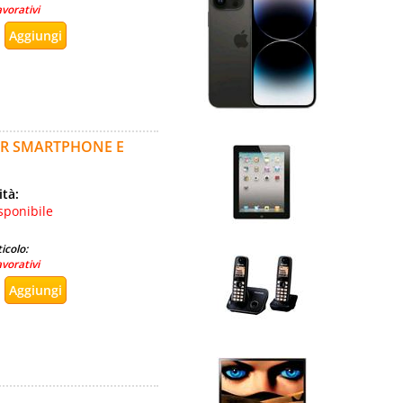
avorativi
PER SMARTPHONE E
ità:
sponibile
icolo:
avorativi