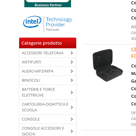
Co
Co
Co
Ad
ca
si
Categorie prodotto
C
ACCESSORI TELEFONIA
F
ANTIFURTI
Co
AUDIO-MP3/MP4
Ma
BINOCOLI
Ga
Co
BATTERIE E TORCE
ELETTRICHE
Co
Co
CARTOLERIA-DIDATTICA E
SCUOLA
Ur
ca
CONSOLE
co
CONSOLE ACCESSORI E
GIOCHI