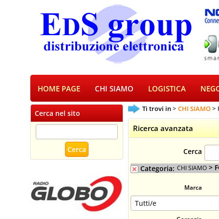
HOME PAGE
CHI SIAMO
LOGISTICA
NEGO
Ti trovi in
CHI SIAMO
Cerca nel sito
Ricerca avanzata
Cerca
> F
Categoria:
CHI SIAMO
Marca