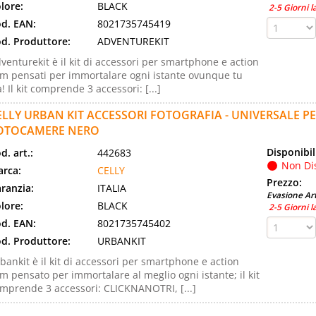
lore:
BLACK
2-5 Giorni l
d. EAN:
8021735745419
d. Produttore:
ADVENTUREKIT
venturekit è il kit di accessori per smartphone e action
m pensati per immortalare ogni istante ovunque tu
a! Il kit comprende 3 accessori: [...]
ELLY URBAN KIT ACCESSORI FOTOGRAFIA - UNIVERSALE 
OTOCAMERE NERO
Disponibil
d. art.:
442683
Non Di
rca:
CELLY
Prezzo:
ranzia:
ITALIA
Evasione Art
lore:
BLACK
2-5 Giorni l
d. EAN:
8021735745402
d. Produttore:
URBANKIT
bankit è il kit di accessori per smartphone e action
m pensato per immortalare al meglio ogni istante; il kit
mprende 3 accessori: CLICKNANOTRI, [...]