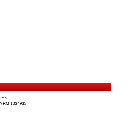
sumo
REA RM 1334933