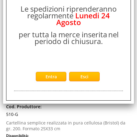
Le spedizioni riprenderanno
regolarmente
Lunedi 24
Agosto
FRASCHINI BRISTOL CARTELLINE 3 LEMBI IN
per tutta la merce inserita
nel
CARTONCINO 250X330MM COL. GIALLO CONF 25 Pz.
periodo di chiusura.
Cod. art.:
316566
Marca:
FRASCHINI
Garanzia:
ITALIA
Cod. EAN:
8400500031221
Cod. Produttore:
510-G
Cartellina semplice realizzata in pura cellulosa (Bristol) da
gr. 200. Formato 25X33 cm
Disponibilità: