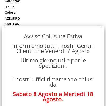
Garanzia:
ITALIA
Colore:
AZZURRO
Cod. EAN:
8400500030224
Avviso Chiusura Estiva
Cod. Produttore:
510-B
Informiamo tutti i nostri Gentili
Cartellina 3 lembi realizzata in pura cellulosa (Bristol) da gr.
Clienti che Venerdi 7 Agosto
200 in 5 colori brillanti. Formato 25X33
Disponibilità:
Ultimo giorno utile per le
Non Disponibile
spedizioni.
Prezzo:
Evasione Articolo:
2-5 Giorni lavorativi
I nostri uffici rimarranno chiusi
da
Sabato 8 Agosto a Martedi 18
Agosto.