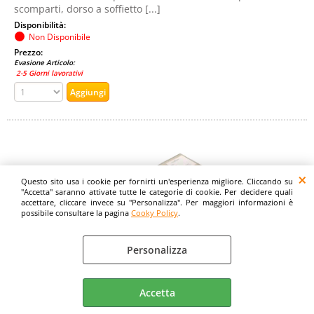
scomparti, dorso a soffietto [...]
Disponibilità:
Non Disponibile
Prezzo:
Evasione Articolo:
2-5 Giorni lavorativi
Questo sito usa i cookie per fornirti un'esperienza migliore. Cliccando su
"Accetta" saranno attivate tutte le categorie di cookie. Per decidere quali
accettare, cliccare invece su "Personalizza". Per maggiori informazioni è
possibile consultare la pagina
Cooky Policy
.
FRASCHINI CARTELLA POSTA IN PARTENZA 240 X340
Personalizza
mm DORSO SNODATO A V COPERTINA IN
DERMOIDE ROSSO
Cod. art.:
Accetta
562480