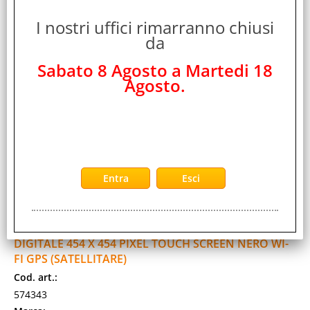
cassa ultra-resistente da 45mm, [...]
Disponibilità:
I nostri uffici rimarranno chiusi
Non Disponibile
da
Prezzo:
Evasione Articolo:
2-5 Giorni lavorativi
Sabato 8 Agosto a Martedi 18
Agosto.
GARMIN VENU 3 SMARTWATCH 1.4" AMOLED 45 MM
DIGITALE 454 X 454 PIXEL TOUCH SCREEN NERO WI-
FI GPS (SATELLITARE)
Cod. art.:
574343