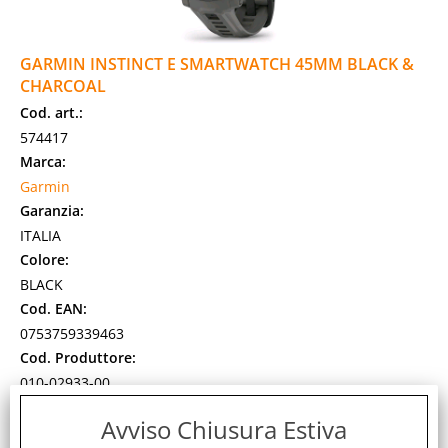
GARMIN INSTINCT E SMARTWATCH 45MM BLACK &
CHARCOAL
Cod. art.:
574417
Marca:
Garmin
Garanzia:
ITALIA
Colore:
BLACK
Cod. EAN:
0753759339463
Cod. Produttore:
010-02933-00
SEGUI IL TUO ISTINTO ?? Esprimi la tua personalità con uno
Avviso Chiusura Estiva
smartwatch unico e fuori dagli schemi: design audace e