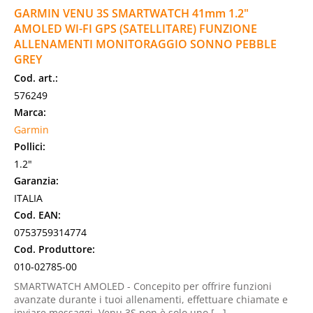
GARMIN VENU 3S SMARTWATCH 41mm 1.2"
AMOLED WI-FI GPS (SATELLITARE) FUNZIONE
ALLENAMENTI MONITORAGGIO SONNO PEBBLE
GREY
Cod. art.:
576249
Marca:
Garmin
Pollici:
1.2"
Garanzia:
ITALIA
Cod. EAN:
0753759314774
Cod. Produttore:
010-02785-00
SMARTWATCH AMOLED - Concepito per offrire funzioni
avanzate durante i tuoi allenamenti, effettuare chiamate e
inviare messaggi, Venu 3S non è solo uno [...]