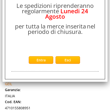
Le spedizioni riprenderanno
regolarmente
Lunedi 24
Agosto
per tutta la merce inserita
nel
periodo di chiusura.
GEIL PRISTINE AMD EDITION 16GB 1 x 16GB DDR4
3.200MHx CL 22 DIMM
Cod. art.:
574058
Marca:
GEIL
Garanzia:
ITALIA
Cod. EAN:
4710155808951