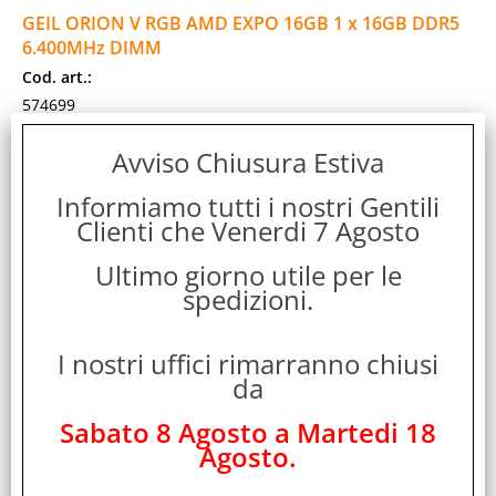
GEIL ORION V RGB AMD EXPO 16GB 1 x 16GB DDR5
6.400MHz DIMM
Cod. art.:
574699
Marca:
Avviso Chiusura Estiva
GEIL
Garanzia:
Informiamo tutti i nostri Gentili
ITALIA
Clienti che Venerdi 7 Agosto
Cod. EAN:
4711216731553
Ultimo giorno utile per le
spedizioni.
Cod. Produttore:
GAVSG516GB6400C42ASC
Geil ORION V RGB AMD Edition memoria 16 GB 1 x 16 GB
I nostri uffici rimarranno chiusi
DDR5
da
Disponibilità:
Non Disponibile
Sabato 8 Agosto a Martedi 18
Prezzo:
Agosto.
Evasione Articolo:
2-5 Giorni lavorativi