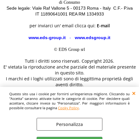
di Consumo
Sede legale: Viale Raf Vallone 5 - 00173 Roma - Italy C.F.- P.iva
IT 11890641001 REA RM 1334933
per inviarci un' email clicca qui:
E-mail
www.eds-group.it
-
www.edsgroup.it
© EDS Group srl
Tutti i diritti sono riservati. Copyright 2026.
E' vietata la riproduzione anche parziale del materiale presente
in questo sito.
I marchi ed i loghi utilizzati sono di leggittima proprietà degli
aventi diritto.
Le immagini e le caratteristiche dei prodotti sono al solo
Questo sito usa i cookie per fornirti un'esperienza migliore. Cliccando su
scopo illustrativo fanno fede i dettagli sul sito del costruttore.
"Accetta" saranno attivate tutte le categorie di cookie. Per decidere quali
accettare, cliccare invece su "Personalizza". Per maggiori informazioni è
possibile consultare la pagina
Cooky Policy
.
Personalizza
Cooky Policy
Preferenze cookie