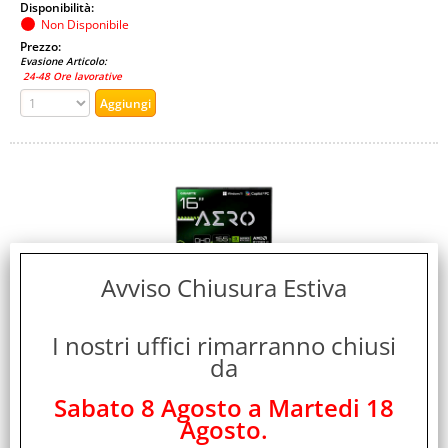
Disponibilità:
Non Disponibile
Prezzo:
Evasione Articolo:
24-48 Ore lavorative
Avviso Chiusura Estiva
GIGABYTE AERO X16 1VH93ITC94AH GAMING
COPILOT+ PC 16" WQXGA 165Hz AMD RYZEN AI 7 350
I nostri uffici rimarranno chiusi
RAM 16GB-SSD 1TB NVMe-NVIDIA GeForce RTX 5060
da
8GB-WI-FI 6E + GIGABIT LAN-TASTIERA RGB-WIN 11
HOME
Sabato 8 Agosto a Martedi 18
Agosto.
Cod. art.: