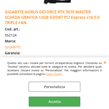
GIGABYTE AORUS GEFORCE RTX 5070 MASTER
SCHEDA GRAFICA 12GB GDDR7 PCI Express x16 5.0
TRIPLE FAN
Cod. art.:
552124
Marca:
GIGABYTE
Garanzia:
ITALIA
Questo sito usa i cookie per fornirti un'esperienza migliore. Cliccando su
Cod. EAN:
"Accetta" saranno attivate tutte le categorie di cookie. Per decidere quali
accettare, cliccare invece su "Personalizza". Per maggiori informazioni è
4719331355753
possibile consultare la pagina
Cooky Policy
.
Cod. Produttore:
9VN5070AM-00-G10
Personalizza
GIGABYTE AORUS GeForce RTX 5070 MASTER 12G Scheda
Grafica - 12GB GDDR7, 192 bit, PCI-E 5.0, 2715 MHz Core
Clock, 3 x DP 2.1a, 1 x HDMI 2.1b, NVIDIA [...]
Accetta
Disponibilità:
Non Disponibile