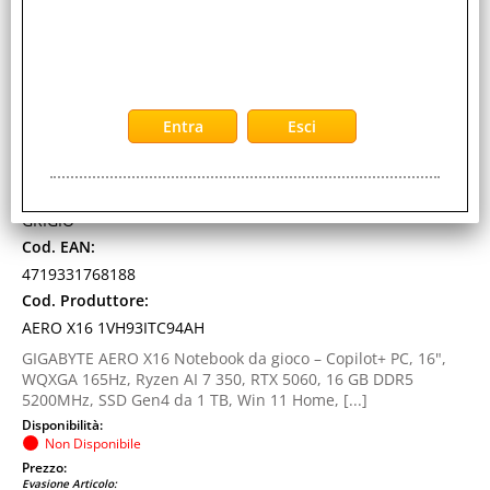
572368
Marca:
GIGABYTE
Pollici:
16"
Garanzia:
ITALIA
Colore:
GRIGIO
Cod. EAN:
4719331768188
Cod. Produttore:
AERO X16 1VH93ITC94AH
GIGABYTE AERO X16 Notebook da gioco – Copilot+ PC, 16",
WQXGA 165Hz, Ryzen AI 7 350, RTX 5060, 16 GB DDR5
5200MHz, SSD Gen4 da 1 TB, Win 11 Home, [...]
Disponibilità:
Non Disponibile
Prezzo:
Evasione Articolo: