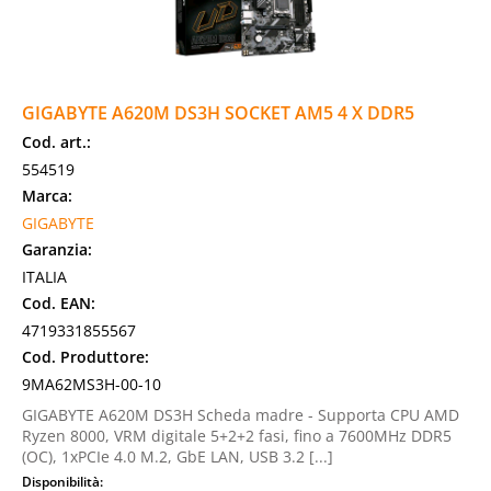
GIGABYTE A620M DS3H SOCKET AM5 4 X DDR5
Cod. art.:
554519
Marca:
GIGABYTE
Garanzia:
ITALIA
Cod. EAN:
4719331855567
Cod. Produttore:
9MA62MS3H-00-10
GIGABYTE A620M DS3H Scheda madre - Supporta CPU AMD
Ryzen 8000, VRM digitale 5+2+2 fasi, fino a 7600MHz DDR5
(OC), 1xPCIe 4.0 M.2, GbE LAN, USB 3.2 [...]
Disponibilità: