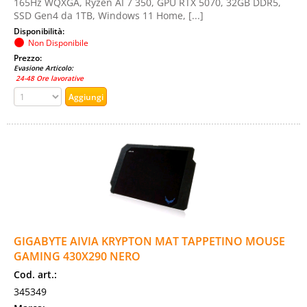
165Hz WQXGA, Ryzen AI 7 350, GPU RTX 5070, 32GB DDR5,
SSD Gen4 da 1TB, Windows 11 Home, [...]
Disponibilità:
Non Disponibile
Prezzo:
Evasione Articolo:
24-48 Ore lavorative
GIGABYTE AIVIA KRYPTON MAT TAPPETINO MOUSE
GAMING 430X290 NERO
Cod. art.:
345349