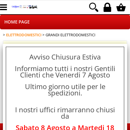
HOME PAGE
ELETTRODOMESTICI
GRANDI ELETTRODOMESTICI
CHI SIAMO
Ricerca avanzata
LOGISTICA
Avviso Chiusura Estiva
Cerca
NEGOZI ON LINE
Informiamo tutti i nostri Gentili
Clienti che Venerdi 7 Agosto
DROPSHIPPING
Categoria:
Ultimo giorno utile per le
>
> GRANDI ELETTRODOMESTICI
HOME PAGE
ELETTRODOMESTICI
spedizioni.
SINCRONIZZATI CON NOI
I nostri uffici rimarranno chiusi
SPEDIZIONI
da
PAGAMENTI
Sabato 8 Agosto a Martedi 18
EDS Group Italia - Electronics Group