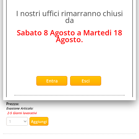
491165
Marca:
I nostri uffici rimarranno chiusi
da
Green Cell
Garanzia:
Sabato 8 Agosto a Martedi 18
ITALIA
Agosto.
Cod. EAN:
5903317225850
Cod. Produttore:
GR05
Batteria originale Green Cell Ni-Mh AA con una capacità di
2.600 mAh e una tensione di 1,2 V. Le batterie AA Green Cell
mantengono le loro elevate [...]
Disponibilità:
Non Disponibile
Prezzo:
Evasione Articolo:
2-5 Giorni lavorativi