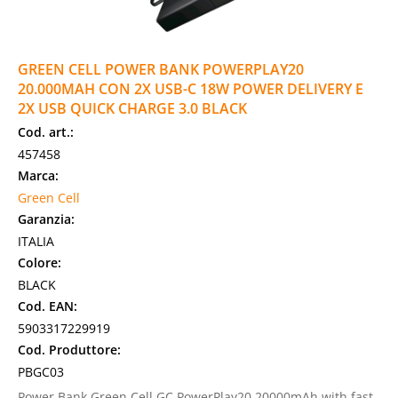
GREEN CELL POWER BANK POWERPLAY20
20.000MAH CON 2X USB-C 18W POWER DELIVERY E
2X USB QUICK CHARGE 3.0 BLACK
Cod. art.:
457458
Marca:
Green Cell
Garanzia:
ITALIA
Colore:
BLACK
Cod. EAN:
5903317229919
Cod. Produttore:
PBGC03
Power Bank Green Cell GC PowerPlay20 20000mAh with fast