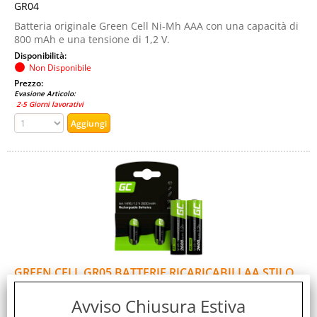
GR04
Batteria originale Green Cell Ni-Mh AAA con una capacità di
800 mAh e una tensione di 1,2 V.
Disponibilità:
Non Disponibile
Prezzo:
Evasione Articolo:
2-5 Giorni lavorativi
GREEN CELL GR05 BATTERIE RICARICABILI AA STILO
HR6 1.2 V 2.600mAh CONF 2 Pz.
Avviso Chiusura Estiva
Cod. art.: