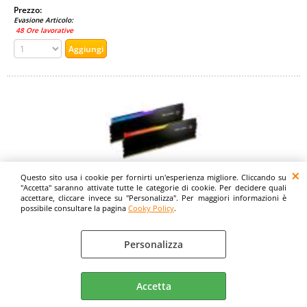
Prezzo:
Evasione Articolo:
48 Ore lavorative
Questo sito usa i cookie per fornirti un'esperienza migliore. Cliccando su
"Accetta" saranno attivate tutte le categorie di cookie. Per decidere quali
GSKILL RIPJAWS M5 RGB 32GB 2 x 16GB DDR5
accettare, cliccare invece su "Personalizza". Per maggiori informazioni è
6.000MHz XMP AMD EXPO CL36 DIMM NERO
possibile consultare la pagina
Cooky Policy
.
Cod. art.:
571476
Personalizza
Marca:
GSKILL
Accetta
Garanzia: