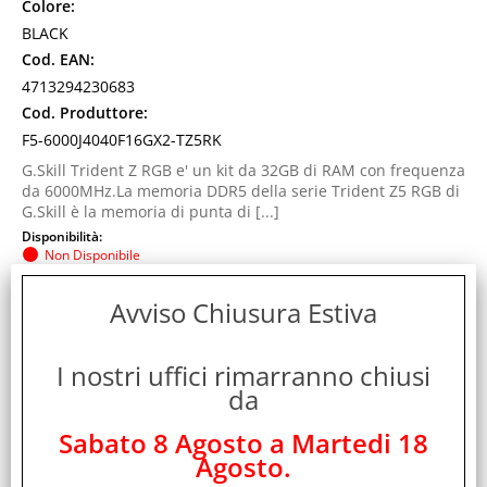
Colore:
BLACK
Cod. EAN:
4713294230683
Cod. Produttore:
F5-6000J4040F16GX2-TZ5RK
G.Skill Trident Z RGB e' un kit da 32GB di RAM con frequenza
da 6000MHz.La memoria DDR5 della serie Trident Z5 RGB di
G.Skill è la memoria di punta di [...]
Disponibilità:
Non Disponibile
Prezzo:
Evasione Articolo:
Avviso Chiusura Estiva
24-48 Ore lavorative
I nostri uffici rimarranno chiusi
da
Sabato 8 Agosto a Martedi 18
Agosto.