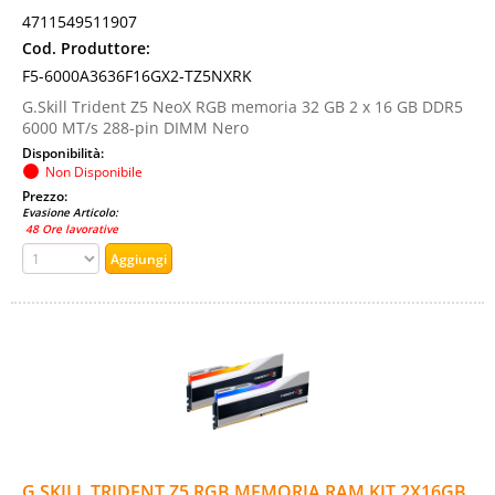
4711549511907
Cod. Produttore:
F5-6000A3636F16GX2-TZ5NXRK
G.Skill Trident Z5 NeoX RGB memoria 32 GB 2 x 16 GB DDR5
6000 MT/s 288-pin DIMM Nero
Disponibilità:
Non Disponibile
Prezzo:
Evasione Articolo:
48 Ore lavorative
G.SKILL TRIDENT Z5 RGB MEMORIA RAM KIT 2X16GB