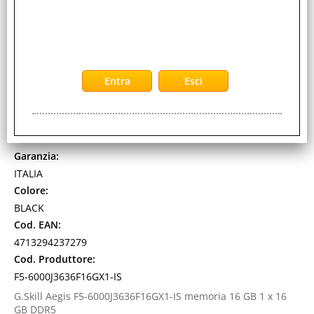
GSKILL AEGIS 16GB 1 x 16GB DDR5 6000MHz AMD
EXPO XMP CL36 DIMMNERO
Cod. art.:
571478
Marca:
GSKILL
Garanzia:
ITALIA
Colore:
BLACK
Cod. EAN:
4713294237279
Cod. Produttore:
F5-6000J3636F16GX1-IS
G.Skill Aegis F5-6000J3636F16GX1-IS memoria 16 GB 1 x 16
GB DDR5