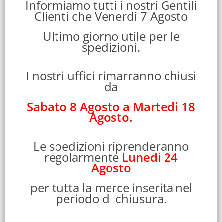
58650
Informiamo tutti i nostri Gentili
Clienti che Venerdi 7 Agosto
Marca:
H2O FUMO LIQUIDO
Ultimo giorno utile per le
Garanzia:
spedizioni.
ITALIA
H2O FUMO LIQUIDO EGO CASE BOX LARGE
I nostri uffici rimarranno chiusi
Disponibilità:
da
Non Disponibile
Prezzo:
Evasione Articolo:
Sabato 8 Agosto a Martedi 18
Immediata
Agosto.
Le spedizioni riprenderanno
regolarmente
Lunedi 24
Agosto
per tutta la merce inserita
nel
periodo di chiusura.