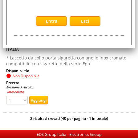
H2O FUMO LIQUIDO EGO LACCETTO CON ANELLO
Cod. art.:
58651
Marca:
H2O FUMO LIQUIDO
Garanzia:
ITALIA
* Laccetto da collo porta sigaretta con anello inox cromato
compatibile con sigarette della serie Ego.
Disponibilità:
Non Disponibile
Prezzo:
Evasione Articolo:
Immediata
2 risultati trovati (40 per pagina - 1 in totale)
EDS Group Italia - Electronics Group