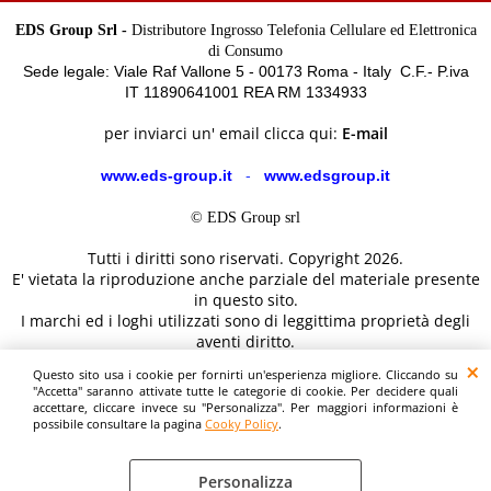
EDS Group Srl -
Distributore Ingrosso Telefonia Cellulare ed Elettronica
di Consumo
Sede legale: Viale Raf Vallone 5 - 00173 Roma - Italy C.F.- P.iva
IT 11890641001 REA RM 1334933
per inviarci un' email clicca qui:
E-mail
www.eds-group.it
-
www.edsgroup.it
© EDS Group srl
Tutti i diritti sono riservati. Copyright 2026.
E' vietata la riproduzione anche parziale del materiale presente
in questo sito.
I marchi ed i loghi utilizzati sono di leggittima proprietà degli
aventi diritto.
Le immagini e le caratteristiche dei prodotti sono al solo
Questo sito usa i cookie per fornirti un'esperienza migliore. Cliccando su
scopo illustrativo fanno fede i dettagli sul sito del costruttore.
"Accetta" saranno attivate tutte le categorie di cookie. Per decidere quali
accettare, cliccare invece su "Personalizza". Per maggiori informazioni è
possibile consultare la pagina
Cooky Policy
.
Personalizza